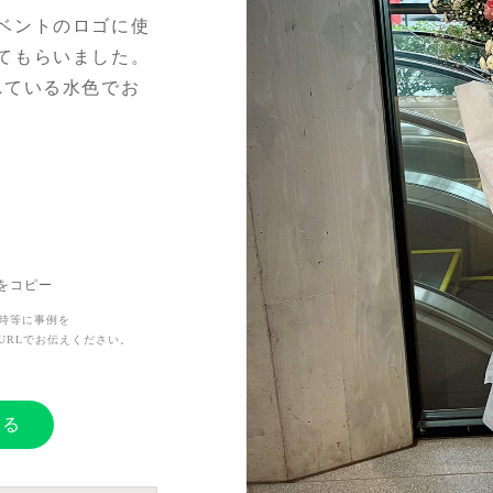
ベントのロゴに使
てもらいました。
れている水色でお
トだったのでお祝
お願いしました。
Lをコピー
かったなと思って
時等に事例を
URLでお伝えください。
する