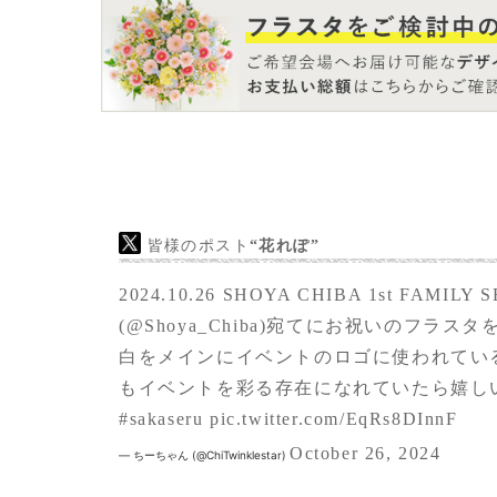
皆様のポスト
“花れぽ”
2024.10.26 SHOYA CHIBA 1st FAMI
(
@Shoya_Chiba
)宛てにお祝いのフラスタ
白をメインにイベントのロゴに使われてい
もイベントを彩る存在になれていたら嬉しい
#sakaseru
pic.twitter.com/EqRs8DInnF
October 26, 2024
— ちーちゃん (@ChiTwinklestar)