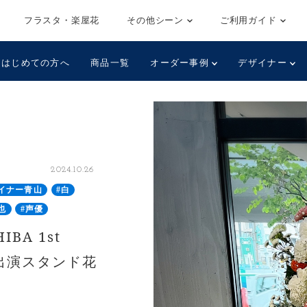
フラスタ・楽屋花
その他シーン
ご利用ガイド
はじめての方へ
商品一覧
オーダー事例
デザイナー
2024.10.26
イナー青山
#白
也
#声優
BA 1st
 ご出演スタンド花