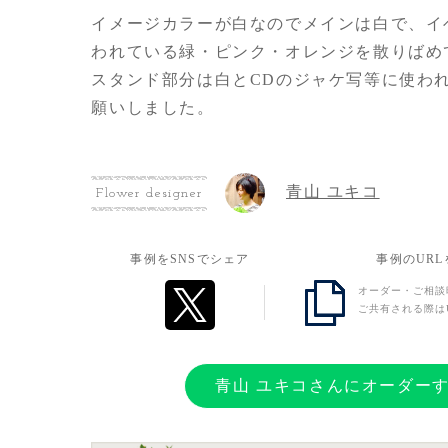
イメージカラーが白なのでメインは白で、イ
われている緑・ピンク・オレンジを散りばめ
スタンド部分は白とCDのジャケ写等に使わ
願いしました。
お客様の想い
青山 ユキコ
Flower designer
ソロアーティスト活動を始めて最初のイベン
いの気持ちとこれからへの期待を込めて今回
事例をSNSでシェア
事例のUR
素敵なフラスタを作っていただき注文してよ
オーダー・ご相談
います。
ご共有される際は
青山 ユキコさんにオーダー