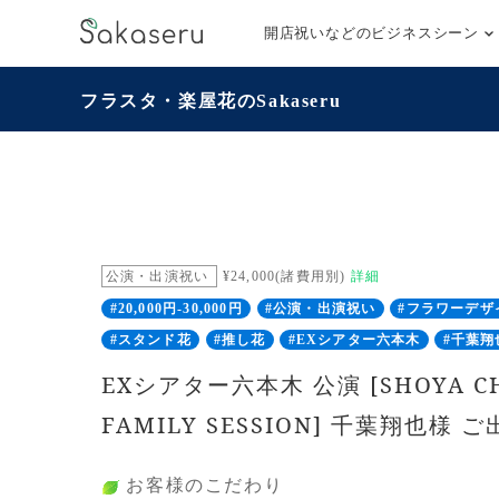
開店祝いなどのビジネスシーン
フラスタ・楽屋花のSakaseru
公演・出演祝い
¥24,000(諸費用別)
詳細
#20,000円-30,000円
#公演・出演祝い
#フラワーデザ
#スタンド花
#推し花
#EXシアター六本木
#千葉翔
EXシアター六本木 公演 [SHOYA CHI
FAMILY SESSION] 千葉翔也様
お客様のこだわり