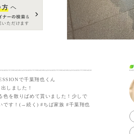
LY SESSIONで千葉翔也くん
を出しました！
る色を散りばめて貰いました！少しで
です！(→続く)
#ちば家族
#千葉翔也