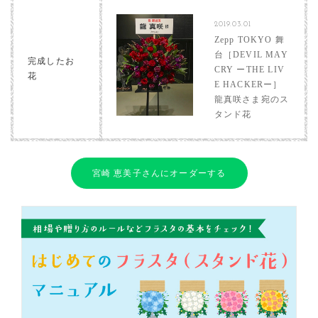
2019.03.01
Zepp TOKYO 舞
台［DEVIL MAY
完成したお
CRY ーTHE LIV
花
E HACKERー］
龍真咲さま宛のス
タンド花
宮崎 恵美子さんにオーダーする