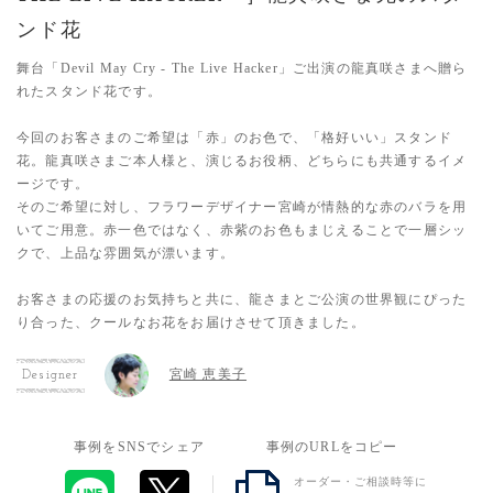
ンド花
舞台「Devil May Cry - The Live Hacker」ご出演の龍真咲さまへ贈ら
れたスタンド花です。
今回のお客さまのご希望は「赤」のお色で、「格好いい」スタンド
花。龍真咲さまご本人様と、演じるお役柄、どちらにも共通するイメ
ージです。
そのご希望に対し、フラワーデザイナー宮崎が情熱的な赤のバラを用
いてご用意。赤一色ではなく、赤紫のお色もまじえることで一層シッ
クで、上品な雰囲気が漂います。
お客さまの応援のお気持ちと共に、龍さまとご公演の世界観にぴった
り合った、クールなお花をお届けさせて頂きました。
宮崎 恵美子
Designer
事例をSNSでシェア
事例のURLをコピー
オーダー・ご相談時等に