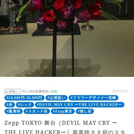
公演祝い
¥25,000(諸費用別)
詳細
2019.03.01
#20,000円-30,000円
#公演祝い
#フラワーデザイナー宮崎
#赤
#シック
#DEVIL MAY CRY ーTHE LIVE HACKERー
#龍真咲
#スタンド花
#Zepp東京
#推し花
Zepp TOKYO 舞台［DEVIL MAY CRY ー
THE LIVE HACKERー］龍真咲さま宛のスタ