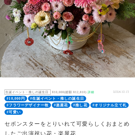
生誕イベント・推しの誕生日
¥10,000(総額 ¥12,810)
詳細
2024.10.13
#10,000円
#生誕イベント・推しの誕生日
#フラワーデザイナー牧
#楽屋花
#推し花
#オリジナル立て札
#可愛い
セボンスターをとりいれて可愛らしくおまとめ
したご出演祝い花・楽屋花