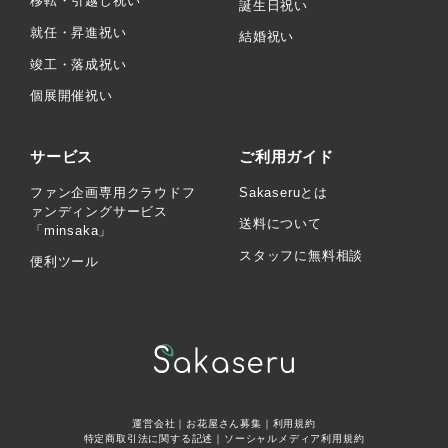
移転・引越し祝い
誕生日祝い
就任・昇進祝い
結婚祝い
竣工・落成祝い
個展開催祝い
サービス
ご利用ガイド
ファン企画専用クラウドフ
Sakaseruとは
ァンディングサービス
送料について
「minsaka」
スタッフに無料相談
便利ツール
運営会社
｜
お花屋さん募集
｜
利用規約
特定商取引法に関する記述
｜
ソーシャルメディア利用規約