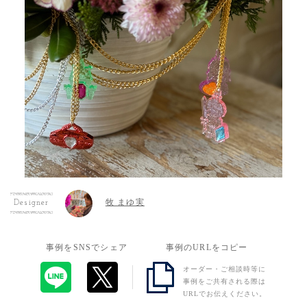
牧 まゆ実
Designer
事例をSNSでシェア
事例のURLをコピー
オーダー・ご相談時等に
事例をご共有される際は
URLでお伝えください。