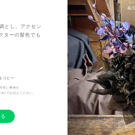
を基調とし、アクセン
クターの髪色でも
持ちを伝えたかっ
Lをコピー
時等に事例を
URLでお伝えください。
する