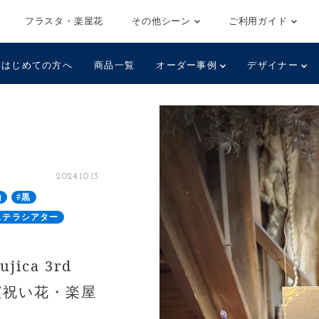
フラスタ・楽屋花
その他シーン
ご利用ガイド
はじめての方へ
商品一覧
オーダー事例
デザイナー
2024.10.13
山
#黒
ステラシアター
ica 3rd
ご出演祝い花・楽屋