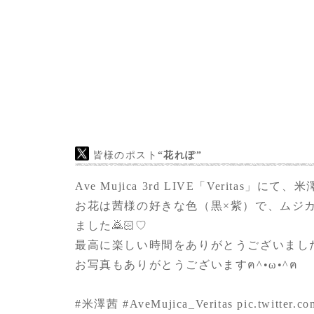
皆様のポスト
“花れぽ”
Ave Mujica 3rd LIVE「Veritas
お花は茜様の好きな色（黒×紫）で、ムジ
ました🙇🏻♡‍
最高に楽しい時間をありがとうございました！！
お写真もありがとうございますฅ^•ω•^ฅ
#米澤茜
#AveMujica_Veritas
pic.twitter.