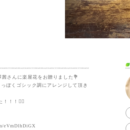
」にて、米澤茜さんに楽屋花をお贈りました💐
カっぽくゴシック調にアレンジして頂き
！❤️‍🔥
com/eVmDlhDiGX