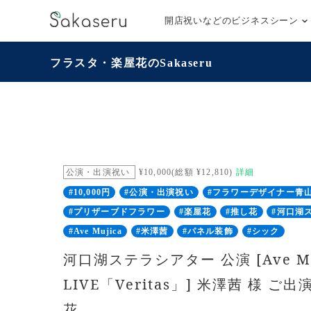
開店祝いなどのビジネスシーン
フラスタ・楽屋花のSakaseru
公演・出演祝い
¥10,000(総額 ¥12,810)
詳細
#10,000円
#公演・出演祝い
#フラワーデザイナー青
#プリザーブドフラワー
#楽屋花
#推し花
#河口湖
#Ave Mujica
#米澤茜
#パネル装飾
#シック
河口湖ステラシアター 公演 [Ave Muj
LIVE「Veritas」] 米澤茜 様 
花