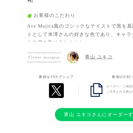
お客様のこだわり
Ave Mujica風のゴシックなテイストで黒
トとして米澤さんの好きな色であり、キャラ
ある紫を取り入れました。
青山 ユキコ
Flower designer
お客様の想い
出演を祝いたい気持ちと米澤さんが好きな気
事例をSNSでシェア
事例のUR
たです。
オーダー・ご相談
ご共有される際は
青山 ユキコさんにオーダー