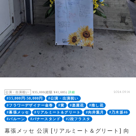
公演・出演祝い
¥35,000(総額 ¥41,685)
詳細
2024.09.14
#35,000円-50,000円
#公演・出演祝い
#フラワーデザイナー金巻
#黄
#楽屋花
#推し花
#幕張メッセ
#リアルミート＆グリート
#向井葉月
#乃木坂46
#バルーン
#バナースタンド
#2段フラスタ
幕張メッセ 公演 [リアルミート＆グリート] 向