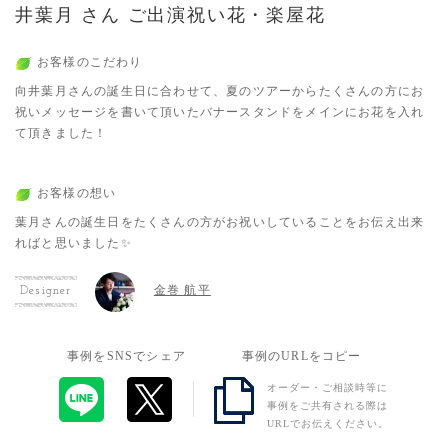
井葉月 さん ご出演祝い花・楽屋花
お客様のこだわり
向井葉月さんの誕生日に合わせて、夏のツアーからたくさんの方にお
祝いメッセージを書いて頂いたバナースタンドをメインにお花を入れ
て頂きました！
お客様の想い
葉月さんの誕生日をたくさんの方がお祝いしていることをお伝え出来
ればと思いました✨️
金巻 航平
Designer
事例をSNSでシェア
事例のURLをコピー
オーダー・ご相談時等に
事例をご共有される際は
URLでお伝えください。