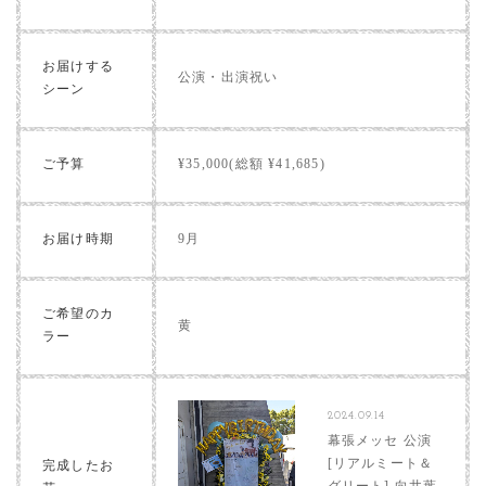
お届けする
公演・出演祝い
シーン
ご予算
¥35,000(総額 ¥41,685)
お届け時期
9月
ご希望のカ
黄
ラー
2024.09.14
幕張メッセ 公演
[リアルミート＆
完成したお
グリート] 向井葉