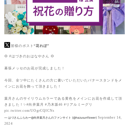
皆様のポスト
“花れぽ”
🌻
#はづきのおはなやさん
🌻
幕張メッセのお花が完成しました！
今回、全ツ中にたくさんの方に書いていただいたバナースタンドをメ
インにお花を飾って頂きました！
葉月さんのサイリウムカラーである黄色をメインにお花を作成して頂
きました！✨️
#向井葉月
#乃木坂46
#リアルミーグリ
pic.twitter.com/UOgrCQICNs
September 14,
— はづさんふらわー@向井葉月さんのファンサイト (@hazusunflower)
2024