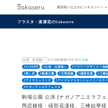
開店祝いなどのビジネスシーン
フラスタ・楽屋花のSakaseru
公演・出演祝い
¥15,000(総額 ¥18,585)
詳細
#15,000円
#公演・出演祝い
#フラワーデザイナー加
#推し花
#駒場公園
#月岡恋鐘
#礒部花凜
#三峰
#アイマスシリーズ
#アイドルマスターシャイニーカラ
#ナガノアニエラフェスタ
駒場公園 公演 [ナガノアニエラフェス
岡恋鐘様・礒部花凜様、三峰結華様