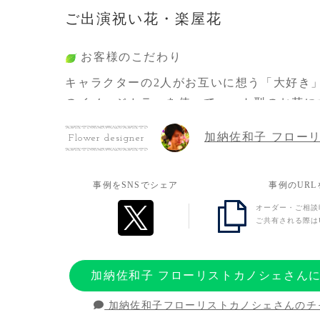
ご出演祝い花・楽屋花
お客様のこだわり
キャラクターの2人がお互いに想う「大好き
のイメージカラーを使ってハート型のお花に
たいと思いました。
加納佐和子 フロー
Flower designer
お客様の想い
事例をSNSでシェア
事例のUR
初のユニットでの野外フェス出演のお祝いと
オーダー・ご相談
ことで、少しでも多く応援の気持ちを届けら
ご共有される際は
を贈らせていただきました。
加納佐和子 フローリストカノシェさん
加納佐和子フローリストカノシェさんのチ