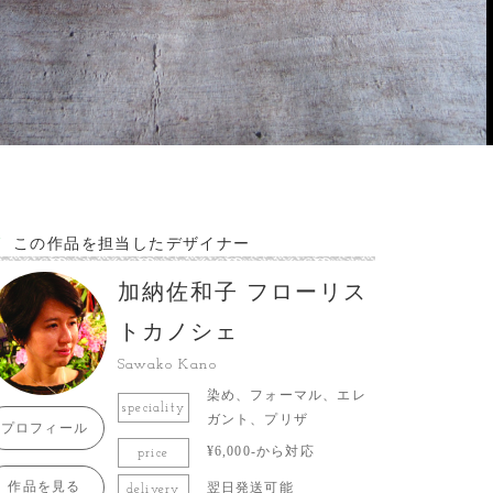
この作品を担当したデザイナー
加納佐和子 フローリス
トカノシェ
Sawako Kano
染め、フォーマル、エレ
speciality
ガント、プリザ
プロフィール
¥6,000-から対応
price
作品を見る
翌日発送可能
delivery