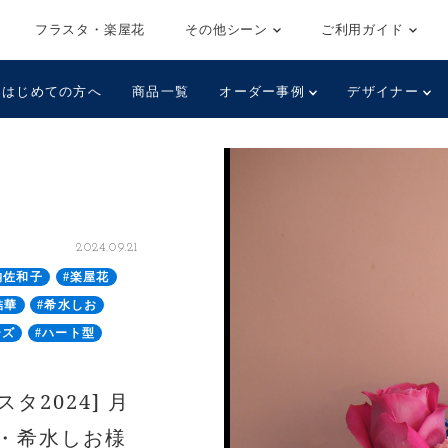
フラスタ・楽屋花
その他シーン
ご利用ガイド
はじめての方へ
商品一覧
オーダー事例
デザイナー
2024.09.21
納佐和子
#楽屋花
結華
#希水しお
ーズ
#ハート型
タ2024] 月
・希水しお様