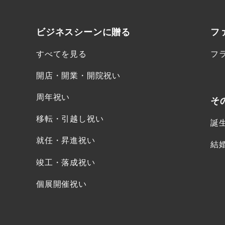
ビジネスシーンに
贈る
フ
すべてを見る
フ
開店・開業・開院祝い
周年祝い
そ
移転・引越し祝い
誕
就任・昇進祝い
結
竣工・落成祝い
個展開催祝い