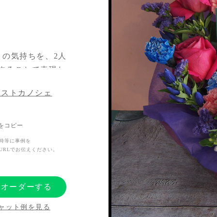
」の気持ちを、2人
することで表現し
リストカノシェ
Lをコピー
、地方遠征という
時等に事例を
れればと思いお花
URLでお伝えください。
にオーダーする
ャット例を見る