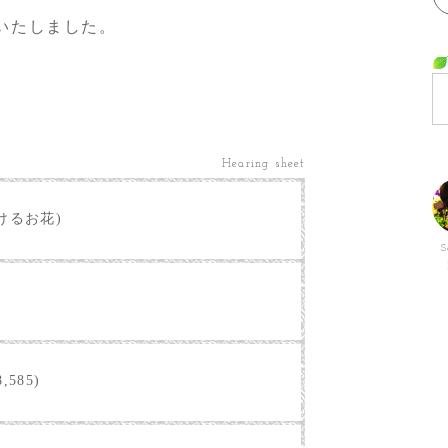
いたしました。
Hearing sheet
けるお花)
S
,585)