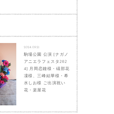
2024.09.21
駒場公園 公演 [ナガノ
アニエラフェスタ202
4] 月岡恋鐘様・礒部花
凜様、三峰結華様・希
水しお様 ご出演祝い
花・楽屋花