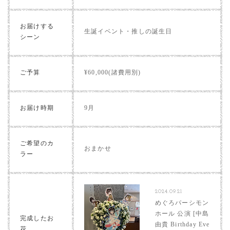
お届けする
生誕イベント・推しの誕生日
シーン
ご予算
¥60,000(諸費用別)
お届け時期
9月
ご希望のカ
おまかせ
ラー
2024.09.21
めぐろパーシモン
ホール 公演 [中島
完成したお
由貴 Birthday Eve
花