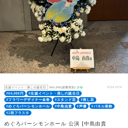
生誕イベント・推しの誕生日
¥60,000(諸費用別)
詳細
2024.09.21
#60,000円
#生誕イベント・推しの誕生日
#フラワーデザイナー金巻
#スタンド花
#推し花
#めぐろパーシモンホール
#中島由貴
#声優
#パネル装飾
#2段フラスタ
めぐろパーシモンホール 公演 [中島由貴