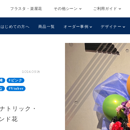
フラスタ・楽屋花
その他シーン
ご利用ガイド
はじめての方へ
商品一覧
オーダー事例
デザイナー
2024.09.18
崎
#ピンク
な
#Vtuber
 [サナトリック・
タンド花