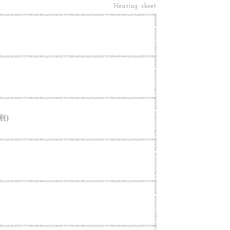
Hearing sheet
別)