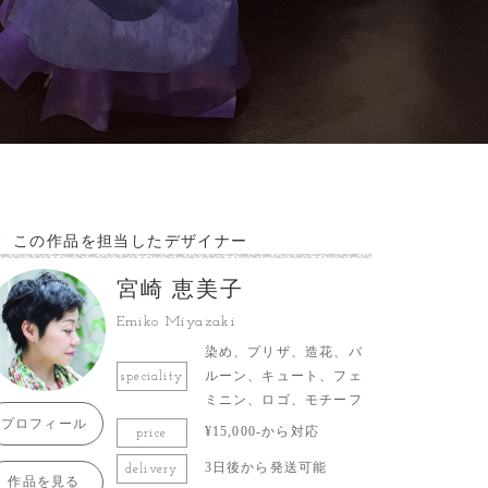
この作品を担当したデザイナー
宮崎 恵美子
Emiko Miyazaki
染め、プリザ、造花、バ
ルーン、キュート、フェ
speciality
ミニン、ロゴ、モチーフ
プロフィール
¥15,000-から対応
price
3日後から発送可能
delivery
作品を見る