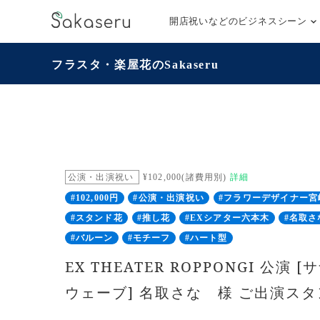
開店祝いなどのビジネスシーン
フラスタ・楽屋花のSakaseru
公演・出演祝い
¥102,000(諸費用別)
詳細
#102,000円
#公演・出演祝い
#フラワーデザイナー宮
#スタンド花
#推し花
#EXシアター六本木
#名取さ
#バルーン
#モチーフ
#ハート型
EX THEATER ROPPONGI 公演
ウェーブ] 名取さな 様 ご出演ス