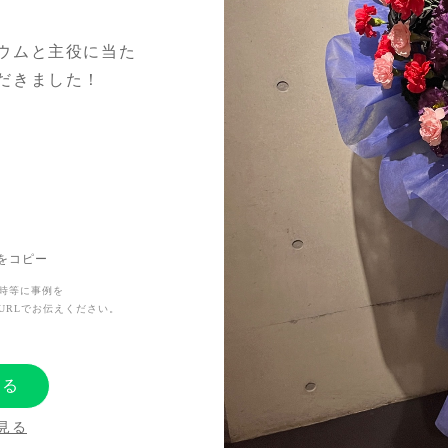
ウムと主役に当た
だきました！
い盛り上げる
Lをコピー
時等に事例を
URLでお伝えください。
する
見る