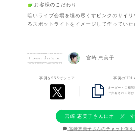
お客様のこだわり
暗いライブ会場を埋め尽くすピンクのサイリ
るスポットライトをイメージして作っていた
お客様の想い
初のライブ開催おめでとうの気持ちといっぱ
宮崎 恵美子
Flower designer
ぞ〜！という気持ちを詰め込みました！！！
事例をSNSでシェア
事例のUR
オーダー・ご相談
ご共有される際は
宮崎 恵美子さんにオーダー
宮崎恵美子さんのチャット例を