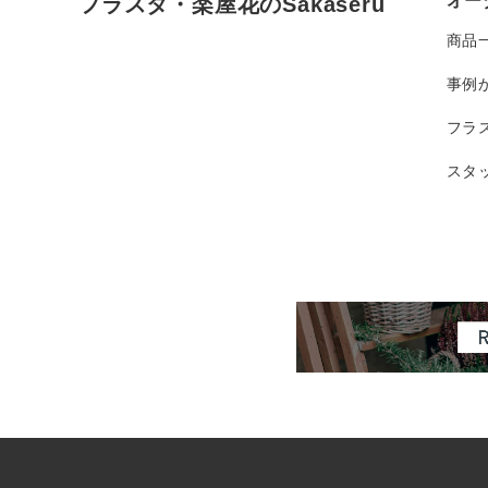
オー
フラスタ・楽屋花のSakaseru
商品
事例
フラ
スタ