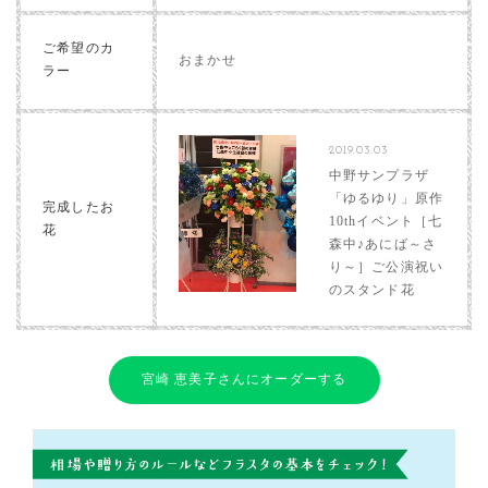
ご希望のカ
おまかせ
ラー
2019.03.03
中野サンプラザ
「ゆるゆり」原作
完成したお
10thイベント［七
花
森中♪あにば～さ
り～］ご公演祝い
のスタンド花
宮崎 恵美子さんにオーダーする