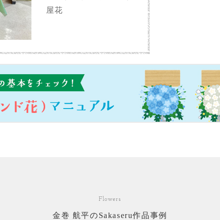
屋花
Flowers
金巻 航平のSakaseru作品事例