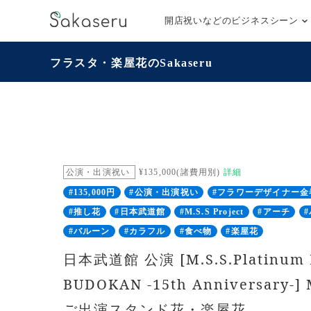
開店祝いなどのビジネスシーン
フラスタ・楽屋花のSakaseru
公演・出演祝い
¥135,000(諸費用別)
詳細
#135,000円
#公演・出演祝い
#フラワーデザイナー金
#推し花
#日本武道館
#M.S.S Project
#アーチ
#バルーン
#カラフル
#食べ物
#楽屋花
日本武道館 公演 [M.S.S.Platinum L
BUDOKAN -15th Anniversary-] M
ご出演スタンド花・楽屋花