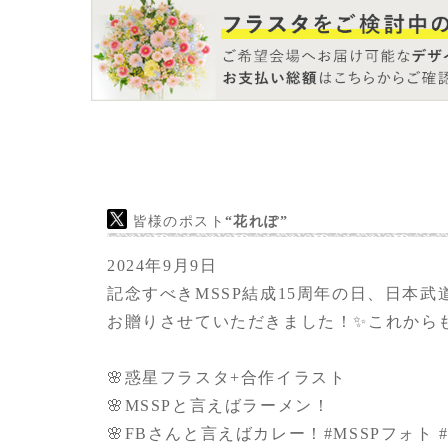
に後悔してしまう！と言う気持ちからかなり
ングで依頼したにも関わらず柔軟にかつイメ
ンいただきとても満足しております。
皆様のポスト
“花れぽ”
2024年9月9日
記念すべきMSSP結成15周年の日、日本武
お贈りさせていただきました！✨️これからも
🌸惑星フラスタ+合作イラスト
🌸MSSPと言えばラーメン！
🌸FBさんと言えばカレー！
#MSSPフォト