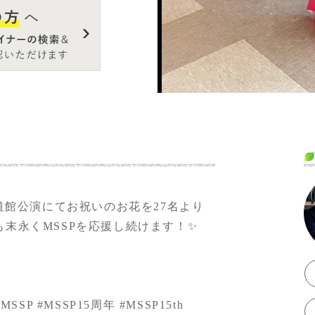
直前に近いタイミ
ージ通りにデザイ
道館公演にてお祝いのお花を27名より
末永くMSSPを応援し続けます！✨️
#MSSP
#MSSP15周年
#MSSP15th