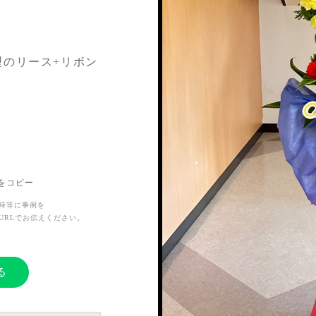
型のリース+リボン
年武道館公演と、今
ったメンバーを描い
Lをコピー
時等に事例を
URLでお伝えください。
、記念すべき結成日
伝えしたいと言う
る
出さなければ絶対