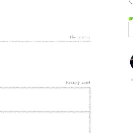
The reasons
Hearing sheet