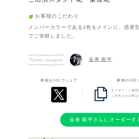
お客様のこだわり
メンバーカラーである4色をメインに、惑星
でご依頼しました。
また、イラストパネルは8名の友人に2017
金巻 航平
Flower designer
冬行われていた2024年ツアーの衣装をまと
ていただきました。
事例をSNSでシェア
事例のUR
オーダー・ご相談
お客様の想い
ご共有される際は
今年で活動15周年を迎える長い歴史の中で
公演を行うMSSPの皆様へ心からの感謝をお
金巻 航平さんにオーダーす
気持ちでお贈りしました。
今までお花を出したことがなく、この節目で