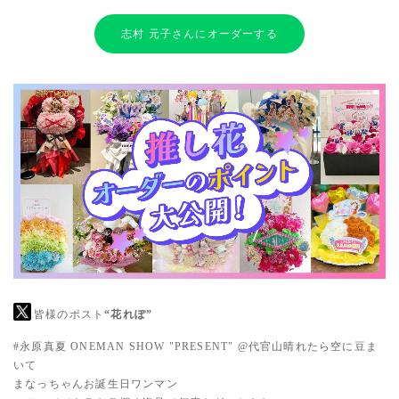
志村 元子さんにオーダーする
皆様のポスト
“花れぽ”
#永原真夏
ONEMAN SHOW "PRESENT" @代官山晴れたら空に豆ま
いて
まなっちゃんお誕生日ワンマン