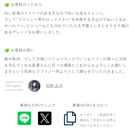
お客様のこだわり
白い衣装のイメージのある方なので白いお花をメインに｡
そして"ファンシー界のロックスター"を自称する方なのでぬいぐるみ
やバルーン､ビジューなども入れていただき可愛らしさとキラキラ感の
あるアレンジをお願いしました｡
お客様の想い
曲や歌詞，そして力強いパフォーマンスでいつもファンの我々に元気
を与えてくれる真夏さんに日々の感謝とこれからもよろしくお願いし
ますという気持ちでファン一同よりとして贈らせていただきました｡
志村 元子
Designer
事例をSNSでシェア
事例のURLをコピー
オーダー・ご相談時等に
事例をご共有される際は
URLでお伝えください。