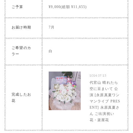
ご予算
¥9,000(総額 ¥11,655)
お届け時期
7月
ご希望のカ
白
ラー
2024.07.23
代官山 晴れたら
空に豆まいて 公
完成したお
演 [永原真夏ワン
花
マンライブ PRES
ENT] 永原真夏さ
ん ご出演祝い
花・楽屋花