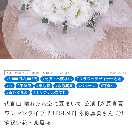
公演・出演祝い
¥9,000(総額 ¥11,655)
詳細
2024.07.23
#6,000円-9,000円
#公演・出演祝い
#フラワーデザイナー志村
#白
#楽屋花
#推し花
#永原真夏
#バルーン
#可愛い
#ぬいぐるみ
#オリジナル立て札
代官山 晴れたら空に豆まいて 公演 [永原真夏
ワンマンライブ PRESENT] 永原真夏さん ご出
演祝い花・楽屋花