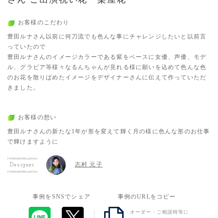
お客様のこだわり
豊田ルナさん以前に何刀流でも色んな事にチャレンジしたいと以前言
っていたので
豊田ルナさんのイメージカラーである紫をベースに女優、声優、モデ
ル、グラビア等様々なるんちゃんが見れる様に願いを込めて色んな色
のお花を散りばめたイメージをデザイナーさんに伝えて作っていただ
きました。
お客様の想い
豊田ルナさんの新たな1年が形を変えて輝く月の様に色んな形のお仕事
で輝けますように
志村 元子
Designer
事例をSNSでシェア
事例のURLをコピー
オーダー・ご相談時等に