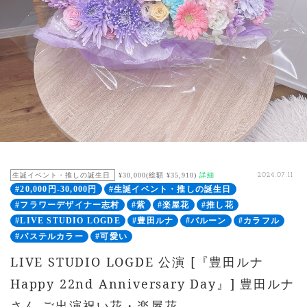
生誕イベント・推しの誕生日
¥30,000(総額 ¥35,910)
詳細
2024.07.11
#20,000円-30,000円
#生誕イベント・推しの誕生日
#フラワーデザイナー志村
#紫
#楽屋花
#推し花
#LIVE STUDIO LOGDE
#豊田ルナ
#バルーン
#カラフル
#パステルカラー
#可愛い
LIVE STUDIO LOGDE 公演 [『豊田ルナ
Happy 22nd Anniversary Day』] 豊田ルナ
さん ご出演祝い花・楽屋花