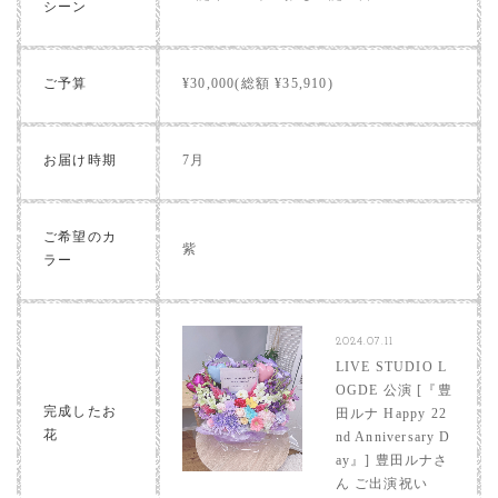
シーン
ご予算
¥30,000(総額 ¥35,910)
お届け時期
7月
ご希望のカ
紫
ラー
2024.07.11
LIVE STUDIO L
OGDE 公演 [『豊
完成したお
田ルナ Happy 22
花
nd Anniversary D
ay』] 豊田ルナさ
ん ご出演祝い