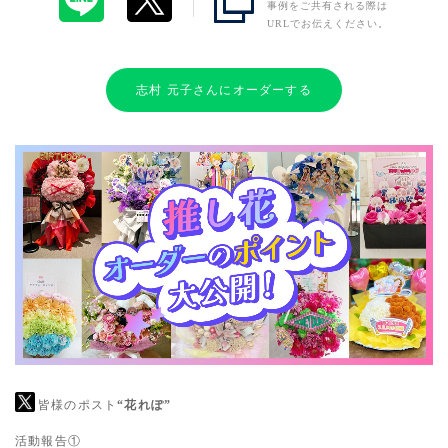
事例をご共有される際は
URLでお伝えください。
志村 元子さんにオーダーする
皆様のポスト
“花れぽ”
活動報告①