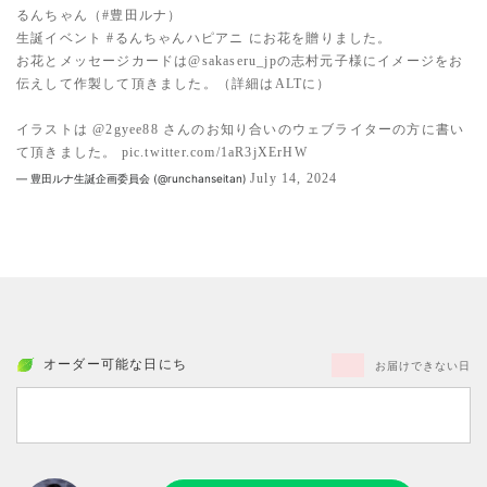
るんちゃん（
#豊田ルナ
）
生誕イベント
#るんちゃんハピアニ
にお花を贈りました。
お花とメッセージカードは
@sakaseru_jp
の志村元子様にイメージをお
伝えして作製して頂きました。（詳細はALTに）
イラストは
@2gyee88
さんのお知り合いのウェブライターの方に書い
て頂きました。
pic.twitter.com/1aR3jXErHW
July 14, 2024
— 豊田ルナ生誕企画委員会 (@runchanseitan)
オーダー可能な日にち
お届けできない日