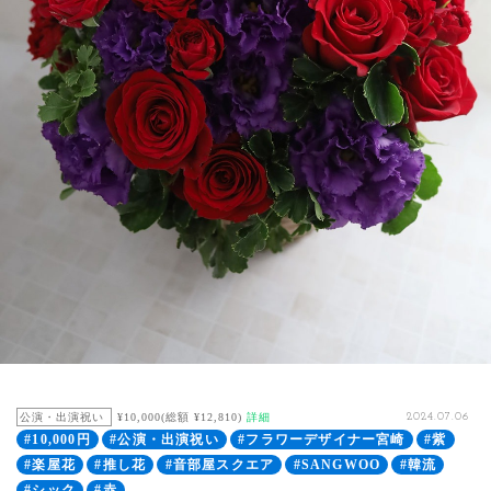
公演・出演祝い
¥10,000(総額 ¥12,810)
詳細
2024.07.06
#10,000円
#公演・出演祝い
#フラワーデザイナー宮崎
#紫
#楽屋花
#推し花
#音部屋スクエア
#SANGWOO
#韓流
#シック
#赤