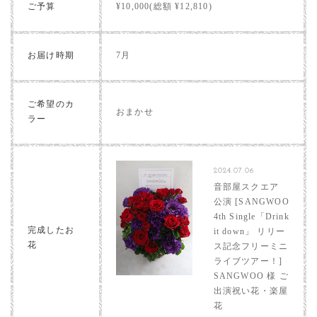
ご予算
¥10,000(総額 ¥12,810)
お届け時期
7月
ご希望のカ
おまかせ
ラー
2024.07.06
音部屋スクエア
公演 [SANGWOO
4th Single「Drink
完成したお
it down」 リリー
花
ス記念フリーミニ
ライブツアー！]
SANGWOO 様 ご
出演祝い花・楽屋
花