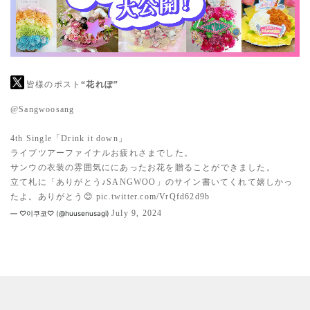
皆様のポスト
“花れぽ”
@Sangwoosang
4th Single「Drink it down」
ライブツアーファイナルお疲れさまでした。
サンウの衣装の雰囲気ににあったお花を贈ることができました。
立て札に「ありがとう♪SANGWOO」のサイン書いてくれて嬉しかっ
たよ。ありがとう😊
pic.twitter.com/VrQfd62d9b
July 9, 2024
— ♡이쿠코♡ (@huusenusagi)