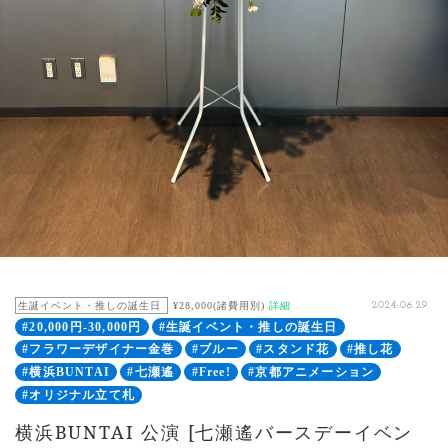
生誕イベント・推しの誕生日
¥28,000(諸費用別)
詳細
2024.06.29
#20,000円-30,000円
#生誕イベント・推しの誕生日
#フラワーデザイナー金巻
#ブルー
#スタンド花
#推し花
#横浜BUNTAI
#七瀬遙
#Free!
#京都アニメーション
#オリジナル立て札
横浜BUNTAI 公演 [七瀬遙バースデーイベン