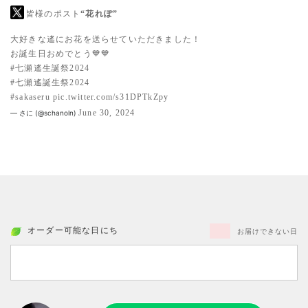
皆様のポスト
“花れぽ”
大好きな遙にお花を送らせていただきました！
お誕生日おめでとう💙💙
#七瀬遙生誕祭2024
#七瀬遙誕生祭2024
#sakaseru
pic.twitter.com/s31DPTkZpy
June 30, 2024
— さに (@schanoln)
オーダー可能な日にち
お届けできない日