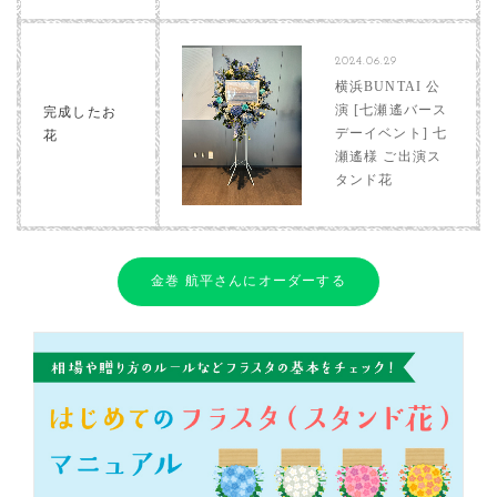
2024.06.29
横浜BUNTAI 公
演 [七瀬遙バース
完成したお
デーイベント] 七
花
瀬遙様 ご出演ス
タンド花
金巻 航平さんにオーダーする