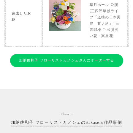
草月ホール 公演
[三四郎単独ライ
完成したお
ブ『道徳の日本男
花
児 其ノ玖』] 三
四郎様 ご出演祝
い花・楽屋花
加納佐和子 フローリストカノシェさんにオーダーする
Flowers
加納佐和子 フローリストカノシェのSakaseru作品事例