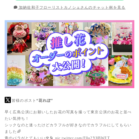
加納佐和子フローリストカノシェさんのチャット例を見る
皆様のポスト
“花れぽ”
早く広島公演にお願いしたお花の写真を撮って東京公演のお花と並べ
たい気持ち！
シックなのと迷ったけどカラフルが好きなのでカラフルにしてもらい
ました🌈
青のバラがとてもいい🌹🌀
pic.twitter.com/F0o2Y8BWET