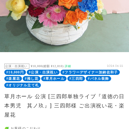
公演・出演祝い
¥10,000(総額 ¥12,810)
詳細
2024.06.22
#10,000円
#公演・出演祝い
#フラワーデザイナー加納佐和子
#楽屋花
#推し花
#草月ホール
#三四郎
#パネル装飾
#オリジナル立て札
草月ホール 公演 [三四郎単独ライブ『道徳の日
本男児 其ノ玖』] 三四郎様 ご出演祝い花・楽
屋花
お客様のこだわり