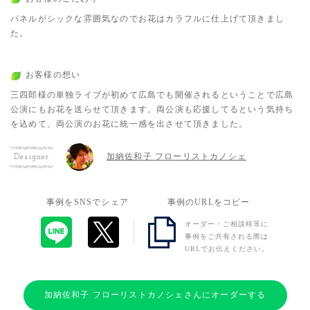
パネルがシックな雰囲気なのでお花はカラフルに仕上げて頂きまし
た。
お客様の想い
三四郎様の単独ライブが初めて広島でも開催されるということで広島
公演にもお花を送らせて頂きます。両公演も応援してるという気持ち
を込めて、両公演のお花に統一感を出させて頂きました。
加納佐和子 フローリストカノシェ
Designer
事例をSNSでシェア
事例のURLをコピー
オーダー・ご相談時等に
事例をご共有される際は
URLでお伝えください。
加納佐和子 フローリストカノシェさんにオーダーする