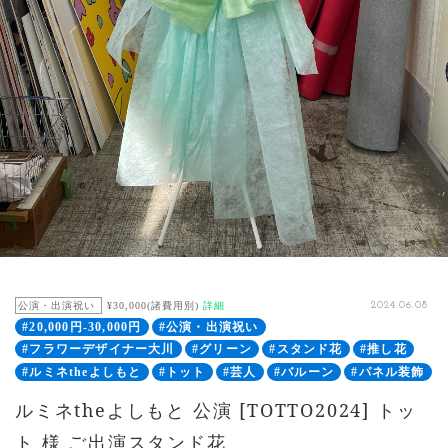
公演・出演祝い
¥30,000(諸費用別)
詳細
2024.06.08
#20,000円-30,000円
#公演・出演祝い
#フラワーデザイナー大川
#グリーン
#スタンド花
#推し花
#ルミネtheよしもと
#トット
#芸人
#バルーン
#パネル装飾
ルミネtheよしもと 公演 [TOTTO2024] トッ
ト 様 ご出演スタンド花