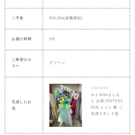
ご予算
¥30,000(諸費用別)
お届け時期
6月
ご希望のカ
グリーン
ラー
2024.06.08
ルミネtheよしも
と 公演 [TOTTO2
完成したお
024] トット 様 ご
花
出演スタンド花