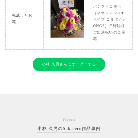
パシフィコ横浜
［ネオロマンス♥
完成したお
ライブ コルダ☆S
花
ONGS］日野聡様
ご出演祝いの楽屋
花
小林 久男さんにオーダーする
Flowers
小林 久男のSakaseru作品事例