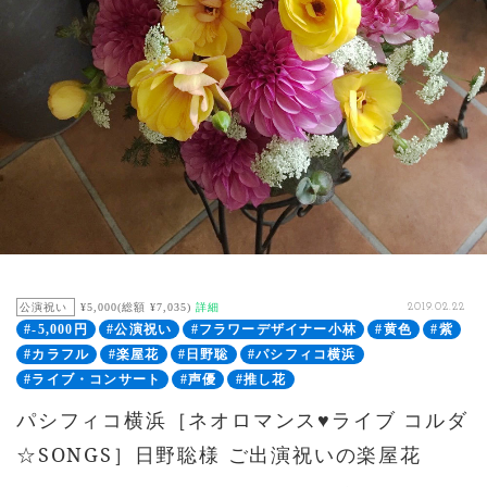
公演祝い
¥5,000(総額 ¥7,035)
詳細
2019.02.22
#-5,000円
#公演祝い
#フラワーデザイナー小林
#黄色
#紫
#カラフル
#楽屋花
#日野聡
#パシフィコ横浜
#ライブ・コンサート
#声優
#推し花
パシフィコ横浜［ネオロマンス♥ライブ コルダ
☆SONGS］日野聡様 ご出演祝いの楽屋花