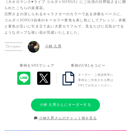
［ネオロマンス♥ライブ コルダ☆SONGS］にご出演の日野聡さまに贈
られたこちらの楽屋花。
日野さまの演じられるキャラクターのカラーである赤紫をベースに、
コルダ☆SONGS自体のキーカラー黄色を差し色にしてアレンジ。赤紫
と黄色が互いに引き立てあい大変カラフルで、見るたびに元気がでる
ようなポップな祝い花が完成いたしました。
小林 久男
Designer
事例をSNSでシェア
事例のURLをコピー
オーダー・ご相談時等に
事例をご共有される際は
URLでお伝えください。
小林 久男さんにオーダーする
小林久男さんのチャット例を見る