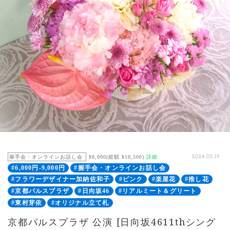
握手会・オンラインお話し会
¥8,000(総額 ¥10,500)
詳細
2024.05.19
#6,000円-9,000円
#握手会・オンラインお話し会
#フラワーデザイナー加納佐和子
#ピンク
#楽屋花
#推し花
#京都パルスプラザ
#日向坂46
#リアルミート＆グリート
#東村芽依
#オリジナル立て札
京都パルスプラザ 公演 [日向坂4611thシング