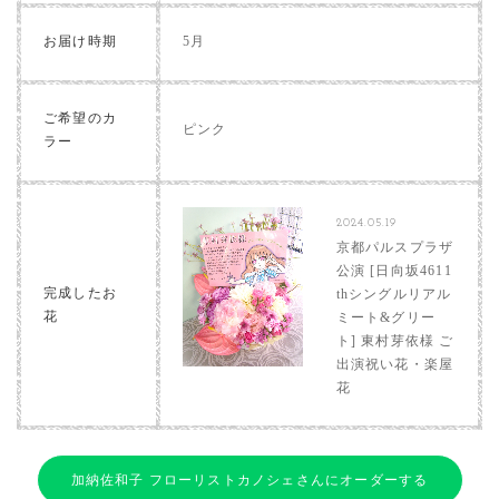
お届け時期
5月
ご希望のカ
ピンク
ラー
2024.05.19
京都パルスプラザ
公演 [日向坂4611
完成したお
thシングルリアル
花
ミート&グリー
ト] 東村芽依様 ご
出演祝い花・楽屋
花
加納佐和子 フローリストカノシェさんにオーダーする