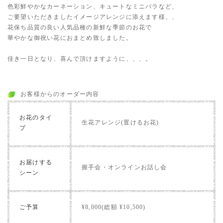
色彩鮮やかなカーネーション、キュートなミニバラなど、
ご要望いただきましたイメージアレンジに添えます様、、
花保ち品質の良い人気品種の新鮮な季節のお花で
華やかな御祝い花におまとめ致しました。
佳き一日となり、喜んで頂けますように、、、。
お客様からのオーダー内容
お花のタイ
生花アレンジ(置けるお花)
プ
お届けする
握手会・オンラインお話し会
シーン
ご予算
¥8,000(総額 ¥10,500)