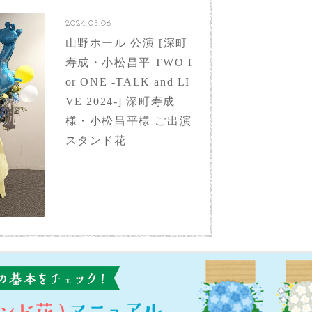
2024.05.06
山野ホール 公演 [深町
寿成・小松昌平 TWO f
or ONE -TALK and LI
VE 2024-] 深町寿成
様・小松昌平様 ご出演
スタンド花