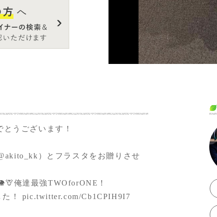
くさん笑わせてい
ればと思い企画し
ができてとても嬉
でとうございます！
@akito_kk
）とフラスタをお贈りさせ
俺達最強TWOforONE！
した！
pic.twitter.com/Cb1CPIH9I7