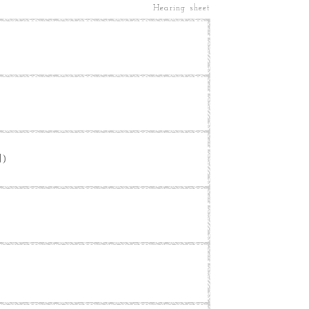
Hearing sheet
別)