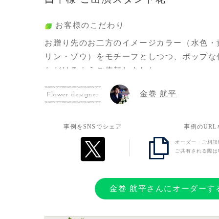
お客様のこだわり
お贈り先のお二方のイメージカラー（水色・
リン・ゾウ）をモチーフとしつつ、ポップな
ただけるようご依頼しました。
バルーンや立て札はこちらで準備しつつ、お
金巻 航平
Flower designer
ジはデザイナー様にお任せしたのですが、と
ジ通りの仕上がりとなりとても嬉しかったで
sakaseru様経由でのフラスタのご依頼は初
事例をSNSでシェア
事例のUR
イナー様とチャットでスムーズにやり取りが
オーダー・ご相談
ご共有される際は
難かったです。
お客様の想い
金巻 航平さんにオーダーす
待ち望んでいた初単独イベントということで
めいっぱい込めました。