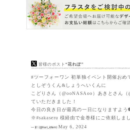
本当にあかるく楽しいラジオ番組でいつもた
ただいているので、その御恩を少しでも返せ
ましたが、会場で実際にフラスタを見ること
しかったです。
皆様のポスト
“花れぽ”
#ツーフォーワン
初単独イベント開催おめ
としぞうくん&しょうへいくんに
こどりさん（
@ooNASAoo
）あきとさん（
ていただきました！
今日の良き日が最高の一日になりますよう🐘
※
#sakaseru
様経由で金巻様にご依頼しま
May 6, 2024
— 針 (@hari_idlem)