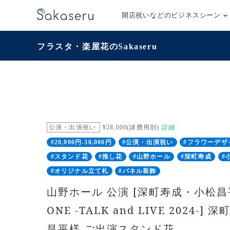
開店祝いなどのビジネスシーン
フラスタ・楽屋花のSakaseru
公演・出演祝い
¥28,000(諸費用別)
詳細
#20,000円-30,000円
#公演・出演祝い
#フラワーデザ
#スタンド花
#推し花
#山野ホール
#深町寿成
#
#オリジナル立て札
#パネル装飾
山野ホール 公演 [深町寿成・小松昌平 
ONE -TALK and LIVE 2024-
昌平様 ご出演スタンド花