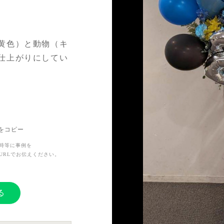
黄色）と動物（キ
仕上がりにしてい
花や全体のアレン
ても素敵でイメー
す。
めてでしたが、デザ
Lをコピー
できてとても有り
時等に事例を
URLでお伝えください。
る
、御祝の気持ちを