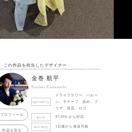
この作品を担当したデザイナー
金巻 航平
Kouhei Kanemaki
ドライフラワー、バルー
ン、モチーフ、染め、プ
speciality
リザ、造花、ロゴ
プロフィール
¥5,000-から対応
price
1日後から発送可能
delivery
作品を見る