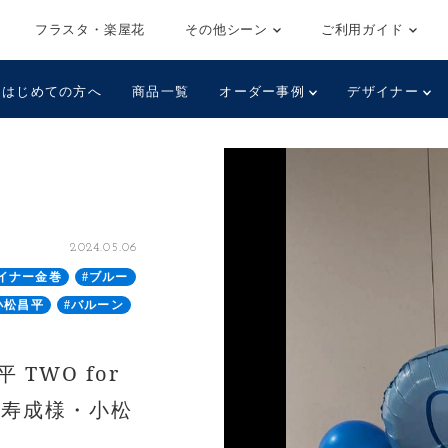
フラスタ・楽屋花
その他シーン
ご利用ガイド
はじめての方へ
商品一覧
オーダー事例
デザイナー
2024.05.06
イナー金巻
#ブルー
小松昌平
#バルーン
TWO for
] 深町寿成様・小松