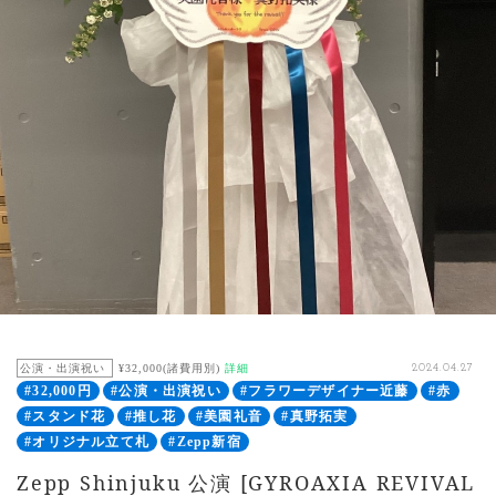
公演・出演祝い
¥32,000(諸費用別)
詳細
2024.04.27
#32,000円
#公演・出演祝い
#フラワーデザイナー近藤
#赤
#スタンド花
#推し花
#美園礼音
#真野拓実
#オリジナル立て札
#Zepp新宿
Zepp Shinjuku 公演 [GYROAXIA REVIVAL