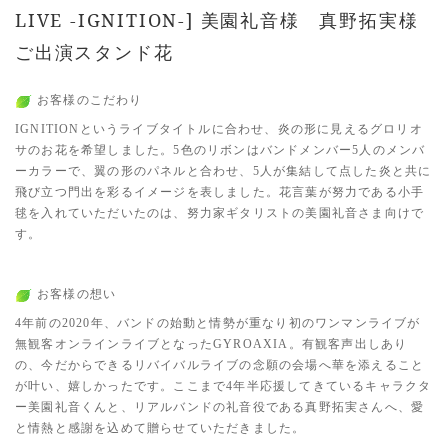
LIVE -IGNITION-] 美園礼音様 真野拓実様
ご出演スタンド花
お客様のこだわり
IGNITIONというライブタイトルに合わせ、炎の形に見えるグロリオ
サのお花を希望しました。5色のリボンはバンドメンバー5人のメンバ
ーカラーで、翼の形のパネルと合わせ、5人が集結して点した炎と共に
飛び立つ門出を彩るイメージを表しました。花言葉が努力である小手
毬を入れていただいたのは、努力家ギタリストの美園礼音さま向けで
す。
お客様の想い
4年前の2020年、バンドの始動と情勢が重なり初のワンマンライブが
無観客オンラインライブとなったGYROAXIA。有観客声出しあり
の、今だからできるリバイバルライブの念願の会場へ華を添えること
が叶い、嬉しかったです。ここまで4年半応援してきているキャラクタ
ー美園礼音くんと、リアルバンドの礼音役である真野拓実さんへ、愛
と情熱と感謝を込めて贈らせていただきました。