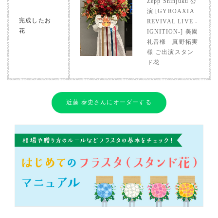
Zepp Shinjuku 公
演 [GYROAXIA
完成したお
REVIVAL LIVE -
花
IGNITION-] 美園
礼音様 真野拓実
様 ご出演スタン
ド花
近藤 泰史さんにオーダーする