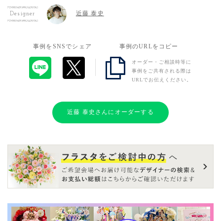
近藤 泰史
Designer
事例をSNSでシェア
事例のURLをコピー
オーダー・ご相談時等に
事例をご共有される際は
URLでお伝えください。
近藤 泰史さんにオーダーする