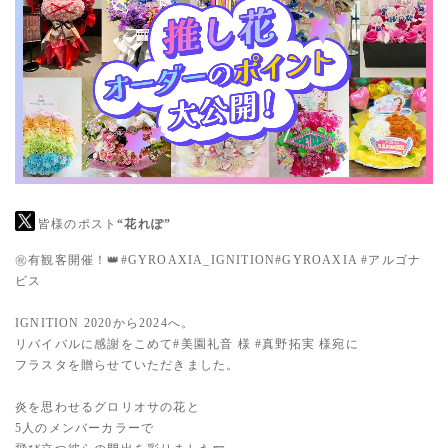
皆様のポスト
“花れぽ”
㊗️有観客開催！👑
#GYROAXIA_IGNITION
#GYROAXIA
#アルゴナ
ビス
IGNITION 2020から2024へ。
リバイバルに感謝をこめて
#美園礼音
様
#真野拓実
様宛に
フラスタを贈らせていただきました。
炎を思わせるグロリオサの花と
5人のメンバーカラーで