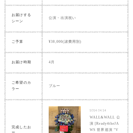
お届けする
公演・出演祝い
シーン
ご予算
¥38,000(諸費用別)
お届け時期
4月
ご希望のカ
ブルー
ラー
2024.04.24
WALL&WALL 公
演 [Ready4theJA
完成したお
WS 世界巡演 “V