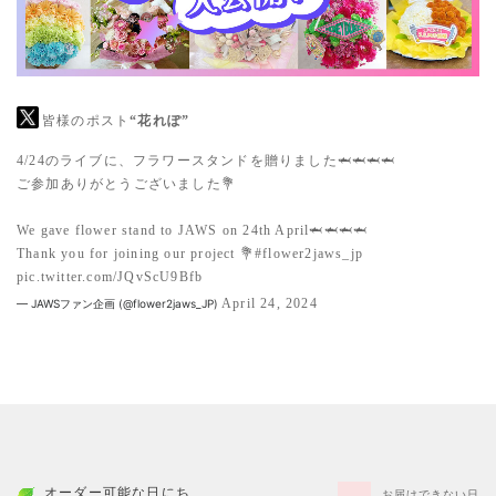
皆様のポスト
“花れぽ”
4/24のライブに、フラワースタンドを贈りました🦈🦈🦈🦈
ご参加ありがとうございました💐
We gave flower stand to JAWS on 24th April🦈🦈🦈🦈
Thank you for joining our project 💐
#flower2jaws_jp
pic.twitter.com/JQvScU9Bfb
April 24, 2024
— JAWSファン企画 (@flower2jaws_JP)
オーダー可能な日にち
お届けできない日