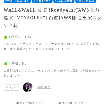
#WALL&WALL
#白鲨JAWS
#パネル装飾
#ぬいぐるみ
WALL&WALL 公演 [Ready4theJAWS 世界
巡演 “VOYAGERS”] 白鲨JAWS様 ご出演スタ
ンド花
お客様のこだわり
アルバムジャケットイラストと、サメが海を泳いでいる様子を合わ
せ、青を基調としたイメージでお願いしました。
お客様の想い
白鲨JAWSの皆さんに、来てくれてありがとうの気持ちを伝えたいと
思いました。
金巻 航平
Designer
事例をSNSでシェア
事例のURLをコピー