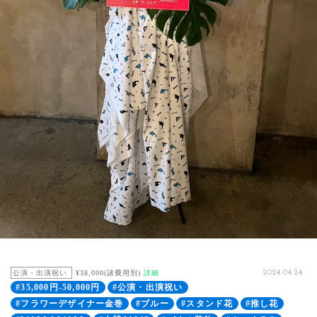
公演・出演祝い
¥38,000(諸費用別)
詳細
2024.04.24
#35,000円-50,000円
#公演・出演祝い
#フラワーデザイナー金巻
#ブルー
#スタンド花
#推し花