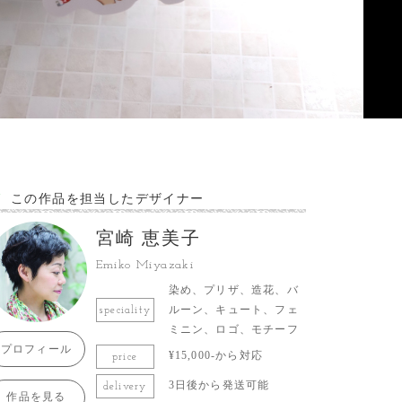
この作品を担当したデザイナー
宮崎 恵美子
Emiko Miyazaki
染め、プリザ、造花、バ
ルーン、キュート、フェ
speciality
ミニン、ロゴ、モチーフ
プロフィール
¥15,000-から対応
price
3日後から発送可能
delivery
作品を見る