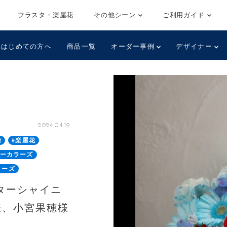
フラスタ・楽屋花
その他シーン
ご利用ガイド
はじめての方へ
商品一覧
オーダー事例
デザイナー
2024.04.19
崎
#楽屋花
ニーカラーズ
リーズ
スターシャイニ
様、小宮果穂様