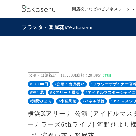
開店祝いなどのビジネスシーン
フラスタ・楽屋花のSakaseru
公演・出演祝い
¥17,000(総額 ¥20,895)
詳細
#17,000円
#公演・出演祝い
#フラワーデザイナー宮
#推し花
#Kアリーナ横浜
#アイドルマスターシャイ
#河野ひより
#小宮果穂
#パネル装飾
#アイマスシ
横浜Kアリーナ 公演 [アイドルマ
ーカラーズ6thライブ] 河野ひより
ご出演祝い花・楽屋花