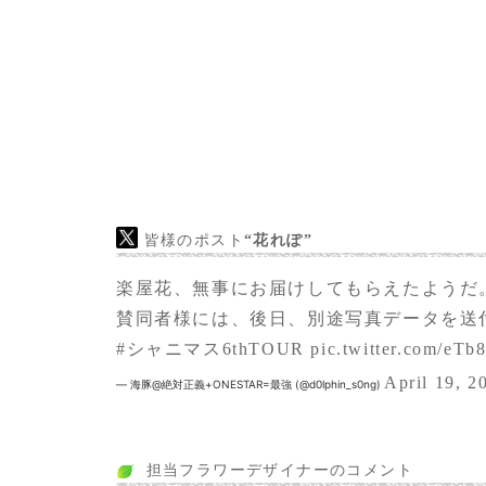
皆様のポスト
“花れぽ”
楽屋花、無事にお届けしてもらえたようだ
賛同者様には、後日、別途写真データを送
#シャニマス6thTOUR
pic.twitter.com/eTb
April 19, 2
— 海豚@絶対正義+ONESTAR=最強 (@d0lphin_s0ng)
担当フラワーデザイナーのコメント