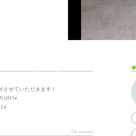
。
付させていただきます！
8UjjQ5a
024
The reasons