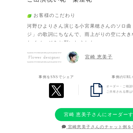
お客様のこだわり
河野ひよりさん演じる小宮果穂さんのソロ曲
ジ」の歌詞にちなんで、雨上がりの空に大き
たイメージをお願いしました。
お花でハナマルを描くのは難しいとのことで
宮崎 恵美子
Flower designer
して、ハナマルをリボンで描く素敵なデザイ
ました。
事例をSNSでシェア
事例のUR
オーダー・ご相談
ご共有される際は
宮崎 恵美子さんにオーダー
宮崎恵美子さんのチャット例を