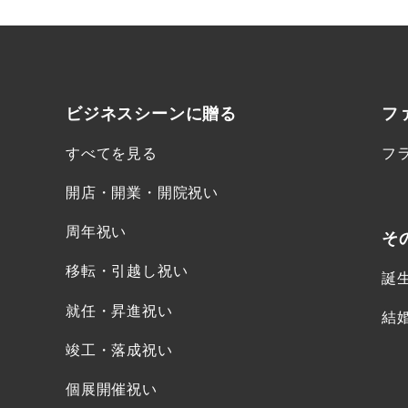
ビジネスシーンに
贈る
フ
すべてを見る
フ
開店・開業・開院祝い
周年祝い
そ
移転・引越し祝い
誕
就任・昇進祝い
結
竣工・落成祝い
個展開催祝い