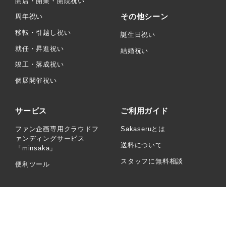
開店・開業・開院祝い
その他シーン
周年祝い
移転・引越し祝い
誕生日祝い
就任・昇進祝い
結婚祝い
竣工・落成祝い
個展開催祝い
サービス
ご利用ガイド
ファン企画専用クラウドフ
Sakaseruとは
ァンディングサービス
送料について
「minsaka」
スタッフに無料相談
便利ツール