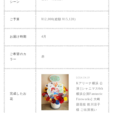
シーン
ご予算
¥12,000(総額 ¥15,120)
お届け時期
4月
ご希望のカ
赤
ラー
2024.04.19
Kアリーナ横浜 公
演 [シャニマス6th
完成したお
横浜公演Fantastic
花
Fireworks] 大崎
甜花役 前川涼子
様 ご出演祝い