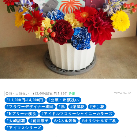
公演・出演祝い
¥12,000(総額 ¥15,120)
詳細
2024.04.19
#11,000円-14,000円
#公演・出演祝い
#フラワーデザイナー成田
#赤
#楽屋花
#推し花
#Kアリーナ横浜
#アイドルマスターシャイニーカラーズ
#大崎甜花
#前川涼子
#パネル装飾
#オリジナル立て札
#アイマスシリーズ