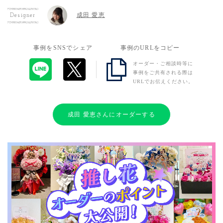
成田 愛恵
Designer
事例をSNSでシェア
事例のURLをコピー
オーダー・ご相談時等に
事例をご共有される際は
URLでお伝えください。
成田 愛恵さんにオーダーする