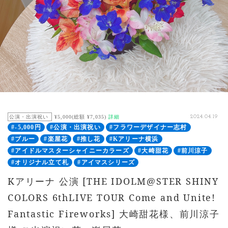
公演・出演祝い
¥5,000(総額 ¥7,035)
詳細
2024.04.19
#-5,000円
#公演・出演祝い
#フラワーデザイナー志村
#ブルー
#楽屋花
#推し花
#Kアリーナ横浜
#アイドルマスターシャイニーカラーズ
#大崎甜花
#前川涼子
#オリジナル立て札
#アイマスシリーズ
Kアリーナ 公演 [THE IDOLM@STER SHINY
COLORS 6thLIVE TOUR Come and Unite!
Fantastic Fireworks] 大崎甜花様、前川涼子