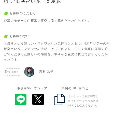
様 ご出演祝い花・楽屋花
お客様のこだわり
公演のモチーフが横浜の夜空に咲く花火だったからです。
お客様の想い
お祭りという楽しい・ワクワクした気持ちとともに、6周年ツアーの千
秋楽というコンテンツの大成、そして何よりここまで無事に公演を続
けてくださった推しへの感謝を、華やかな花火に載せてお伝えしたか
ったです。
志村 元子
Designer
事例をSNSでシェア
事例のURLをコピー
オーダー・ご相談時等に
事例をご共有される際は
URLでお伝えください。