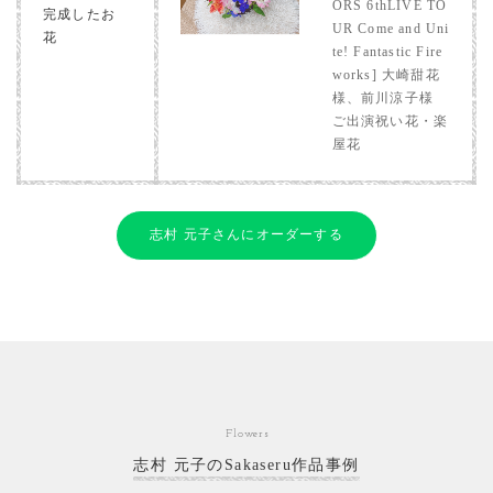
ORS 6thLIVE TO
完成したお
UR Come and Uni
花
te! Fantastic Fire
works] 大崎甜花
様、前川涼子様
ご出演祝い花・楽
屋花
志村 元子さんにオーダーする
Flowers
志村 元子のSakaseru作品事例