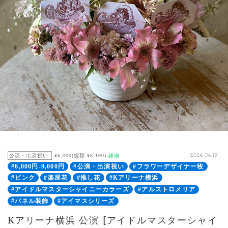
公演・出演祝い
¥6,000(総額 ¥8,190)
詳細
2024.04.19
#6,000円-9,000円
#公演・出演祝い
#フラワーデザイナー牧
#ピンク
#楽屋花
#推し花
#Kアリーナ横浜
#アイドルマスターシャイニーカラーズ
#アルストロメリア
#パネル装飾
#アイマスシリーズ
Kアリーナ横浜 公演 [アイドルマスターシャイ