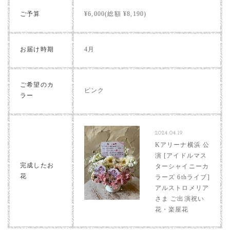
ご予算
¥6,000(総額 ¥8,190)
お届け時期
4月
ご希望のカ
ピンク
ラー
2024.04.19
Kアリーナ横浜 公
演 [アイドルマス
完成したお
ターシャイニーカ
花
ラーズ 6thライブ]
アルストロメリア
さま ご出演祝い
花・楽屋花