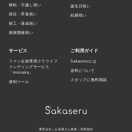
移転・引越し祝い
誕生日祝い
就任・昇進祝い
結婚祝い
竣工・落成祝い
個展開催祝い
サービス
ご利用ガイド
ファン企画専用クラウドフ
Sakaseruとは
ァンディングサービス
送料について
「minsaka」
スタッフに無料相談
便利ツール
運営会社
｜
お花屋さん募集
｜
利用規約