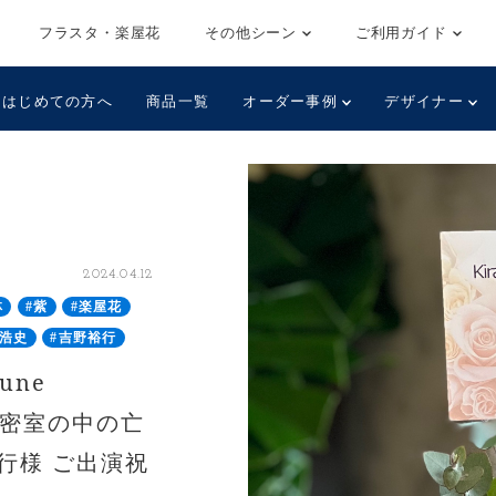
フラスタ・楽屋花
その他シーン
ご利用ガイド
はじめての方へ
商品一覧
オーダー事例
デザイナー
2024.04.12
林
#紫
#楽屋花
谷浩史
#吉野裕行
une
24 「密室の中の亡
行様 ご出演祝