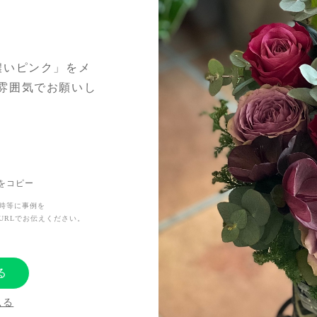
濃いピンク」をメ
雰囲気でお願いし
謝も込めたかった
たいと小林様にご
っていただきシッ
Lをコピー
た。
時等に事例を
URLでお伝えください。
を再び演じてくだ
る
お願いしました。
見る