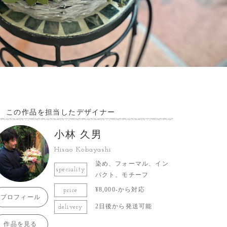
この作品を担当したデザイナー
小林 久男
Hisao Kobayashi
染め、フォーマル、イン
speciality
パクト、モチーフ
¥8,000-から対応
price
プロフィール
2日後から発送可能
delivery
作品を見る