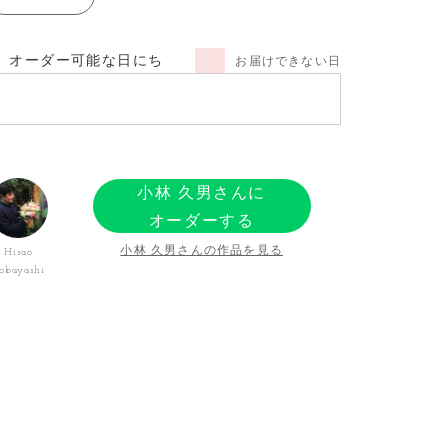
オーダー可能な日にち
お届けできない日
小林 久男さんに
オーダーする
小林 久男さんの作品を見る
Hisao
obayashi