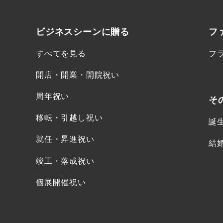
ビジネスシーンに
贈る
フ
すべてを見る
フ
開店・開業・開院祝い
周年祝い
そ
移転・引越し祝い
誕
就任・昇進祝い
結
竣工・落成祝い
個展開催祝い