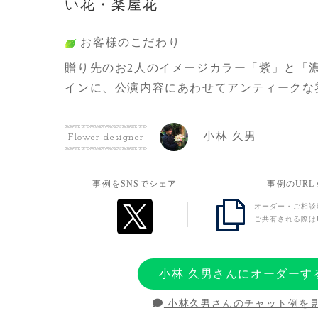
い花・楽屋花
お客様のこだわり
贈り先のお2人のイメージカラー「紫」と「
インに、公演内容にあわせてアンティークな
ました。
また、初演と同じ役を再び演じてくださる感
小林 久男
Flower designer
ので、暗くなりすぎないようにしていただき
相談したところ、その気持ちを丁寧に汲み取
事例をSNSでシェア
事例のUR
ク目ながらも華やかに仕上げてくださいまし
オーダー・ご相談
ご共有される際は
お客様の想い
御出演のお祝いと、お2人揃って探偵と助手
小林 久男さんにオーダーす
さることへの感謝の気持ちを届けたく、今回
小林久男さんのチャット例を