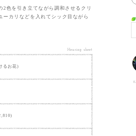
の2色を引き立てながら調和させるクリ
ユーカリなどを入れてシック目ながら
Hearing sheet
けるお花)
K
,810)