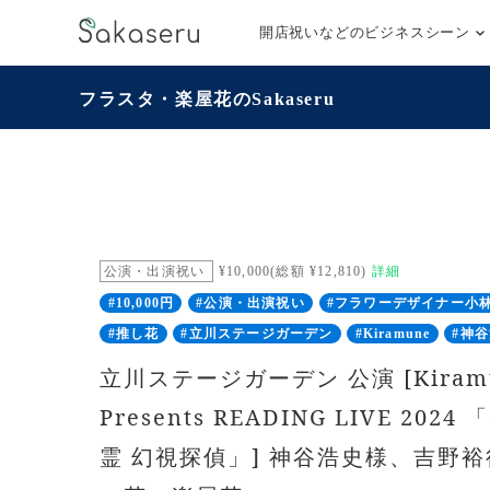
開店祝いなどのビジネスシーン
フラスタ・楽屋花のSakaseru
公演・出演祝い
¥10,000(総額 ¥12,810)
詳細
#10,000円
#公演・出演祝い
#フラワーデザイナー小
#推し花
#立川ステージガーデン
#Kiramune
#神
立川ステージガーデン 公演 [Kiram
Presents READING LIVE 20
霊 幻視探偵」] 神谷浩史様、吉野裕