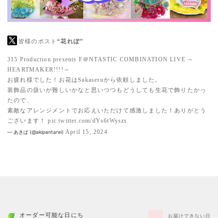
皆様のポスト
“花れぽ”
315 Production presents F＠NTASTIC COMBINATION LIVE ～
HEARTMAKER!!!!～
お疲れ様でした！お花はSakaseruから依頼しました。
装飾品の扱いが難しいかなと思いつつもどうしても生花で飾りたかっ
たので、
素敵なアレンジメントでお応えいただけて感激しました！ありがとう
ございます！
pic.twitter.com/dYs6tWyszs
April 15, 2024
— あきぱ (@akipantarei)
オーダー可能な日にち
お届けできない日