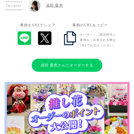
成田 愛恵
Designer
事例をSNSでシェア
事例のURLをコピー
オーダー・ご相談時等に
事例をご共有される際は
URLでお伝えください。
成田 愛恵さんにオーダーする