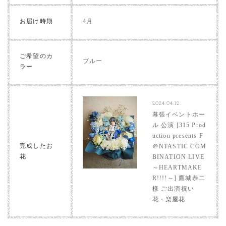
お届け時期
4月
ご希望のカ
ブルー
ラー
2024.04.12
幕張イベントホー
ル 公演 [315 Prod
uction presents F
完成したお
＠NTASTIC COM
花
BINATION LIVE
～HEARTMAKE
R!!!!～] 鷹城恭二
様 ご出演祝い
花・楽屋花