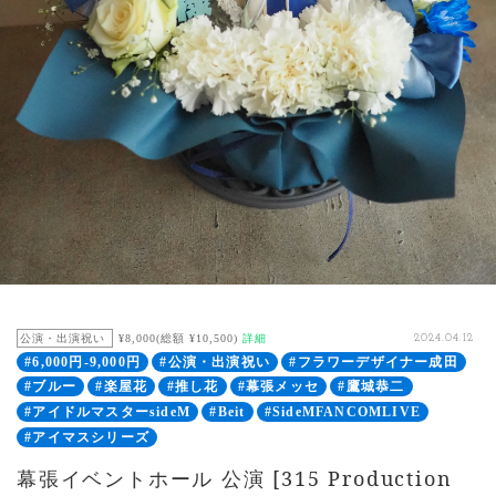
公演・出演祝い
¥8,000(総額 ¥10,500)
詳細
2024.04.12
#6,000円-9,000円
#公演・出演祝い
#フラワーデザイナー成田
#ブルー
#楽屋花
#推し花
#幕張メッセ
#鷹城恭二
#アイドルマスターsideM
#Beit
#SideMFANCOMLIVE
#アイマスシリーズ
幕張イベントホール 公演 [315 Production