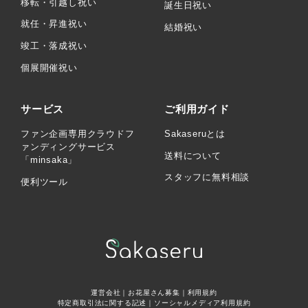
移転・引越し祝い
誕生日祝い
就任・昇進祝い
結婚祝い
竣工・落成祝い
個展開催祝い
サービス
ご利用ガイド
ファン企画専用クラウドフ
Sakaseruとは
ァンディングサービス
送料について
「minsaka」
スタッフに無料相談
便利ツール
運営会社
｜
お花屋さん募集
｜
利用規約
特定商取引法に関する記述
｜
ソーシャルメディア利用規約