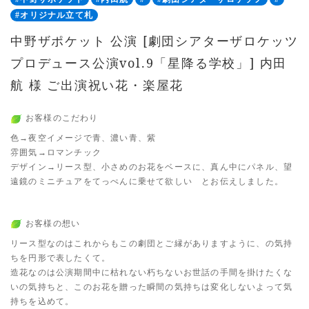
#オリジナル立て札
中野ザポケット 公演 [劇団シアターザロケッツ
プロデュース公演vol.9「星降る学校」] 内田
航 様 ご出演祝い花・楽屋花
お客様のこだわり
色→夜空イメージで青、濃い青、紫
雰囲気→ロマンチック
デザイン→リース型、小さめのお花をベースに、真ん中にパネル、望
遠鏡のミニチュアをてっぺんに乗せて欲しい とお伝えしました。
お客様の想い
リース型なのはこれからもこの劇団とご縁がありますように、の気持
ちを円形で表したくて。
造花なのは公演期間中に枯れない朽ちないお世話の手間を掛けたくな
いの気持ちと、このお花を贈った瞬間の気持ちは変化しないよって気
持ちを込めて。