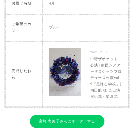
お届け時期
4月
ご希望のカ
ブルー
ラー
2024.04.10
中野ザポケット
公演 [劇団シアタ
完成したお
ーザロケッツプロ
花
デュース公演vol.
9「星降る学校」]
内田航 様 ご出演
祝い花・楽屋花
宮崎 恵美子さんにオーダーする