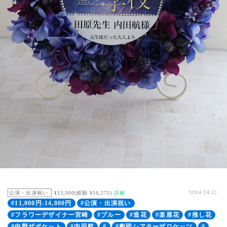
公演・出演祝い
¥13,000(総額 ¥16,275)
詳細
2024.04.10
#11,000円-14,000円
#公演・出演祝い
#フラワーデザイナー宮崎
#ブルー
#造花
#楽屋花
#推し花
#中野ザポケット
#内田航
#
#劇団シアターザロケッツ
#