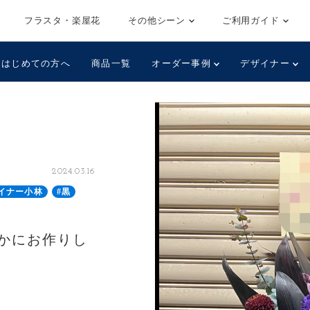
フラスタ・楽屋花
その他シーン
ご利用ガイド
はじめての方へ
商品一覧
オーダー事例
デザイナー
2024.03.16
イナー小林
#黒
かにお作りし