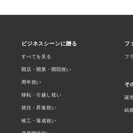
ビジネスシーンに
贈る
フ
すべてを見る
フ
開店・開業・開院祝い
周年祝い
そ
移転・引越し祝い
誕
就任・昇進祝い
結
竣工・落成祝い