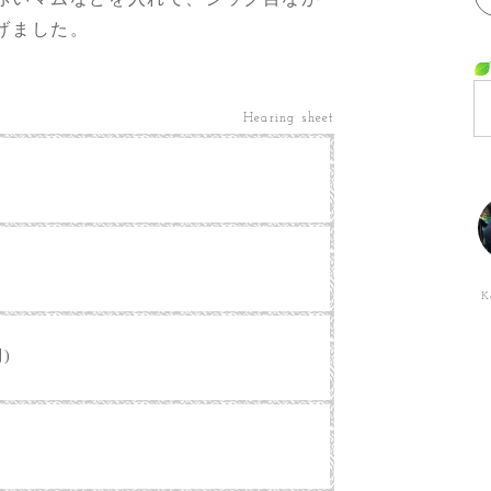
げました。
Hearing sheet
K
別)