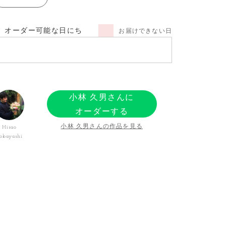
オーダー可能な日にち
お届けできない日
小林 久男さんに
オーダーする
小林 久男さんの作品を見る
Hisao
obayashi