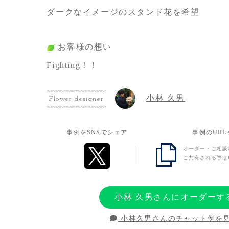
ダークなイメージのスタンド花を希望
お客様の想い
Fighting！！
小林 久男
Flower designer
事例をSNSでシェア
事例のUR
オーダー・ご相談
ご共有される際は
小林 久男さんにオーダーす
小林久男さんのチャット例を