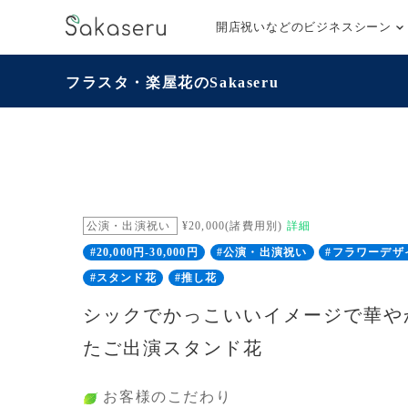
開店祝いなどのビジネスシーン
フラスタ・楽屋花のSakaseru
公演・出演祝い
¥20,000(諸費用別)
詳細
#20,000円-30,000円
#公演・出演祝い
#フラワーデザ
#スタンド花
#推し花
シックでかっこいいイメージで華や
たご出演スタンド花
お客様のこだわり