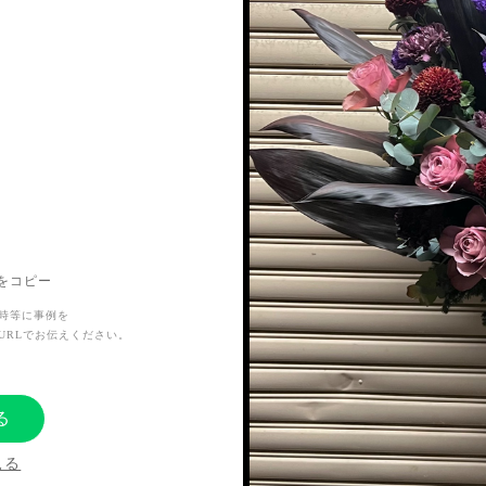
Lをコピー
時等に事例を
URLでお伝えください。
る
見る