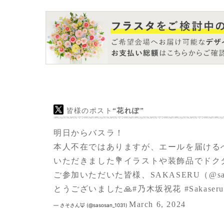
皆様のポスト
“花れぽ”
明日からバスラ！
本人不在ではありますが、エールを届ける
いただきました💐イラストや装飾品でドク
ご参加いただいた皆様、SAKASERU（
@sa
とうございました🙏
#乃木坂祝花
#Sakas
March 6, 2024
— さそさん🦊 (@sasosan_1031)