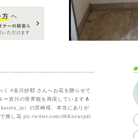
べく
#金川紗耶
さんへお花を贈らせて
ター皆川の世界観を再現しています🐧
kaseru_jp
）の宮崎様、本当にありが
eruで推し花
pic.twitter.com/rHKnzwrp4l