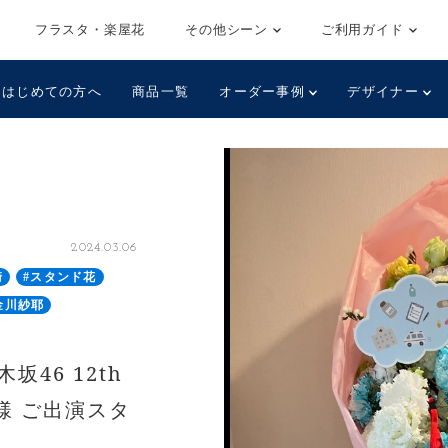
フラスタ・楽屋花
その他シーン
ご利用ガイド
はじめての方へ
商品一覧
オーダー事例
デザイナー
2024.03.06
崎
#スタンド花
金川紗耶
46 12th
紗耶様 ご出演スタ