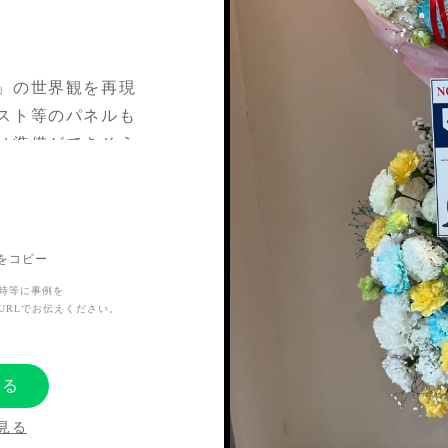
」の世界観を再現
スト等のパネルも
は準備ができそう
んでいただきまし
を基調にシンプル
ました。
Lをコピー
時等に事例を
URLでお伝えください。
たが、彼女を応援
ようと頑張ってく
する
きてくれてありが
持ちを込めてお花
見る