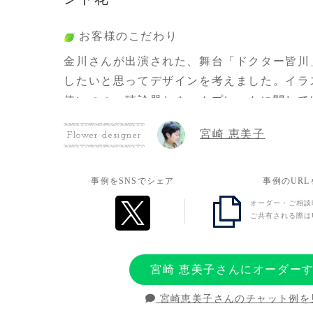
お客様のこだわり
金川さんが出演された、舞台「ドクター皆川
したいと思ってデザインを考えました。イラ
使いつつ、聴診器とネームプレートに関して
だったので実物を購入し、デザインに組み込
宮崎 恵美子
Flower designer
た。衣装のナース服がピンクなので、その色
かつ優しい雰囲気が出るような配色でまとめ
事例をSNSでシェア
事例のUR
オーダー・ご相談
お客様の想い
ご共有される際は
残念ながら本人は不参加となってしまいまし
しているみんなの結束や、何よりライブに出
宮崎 恵美子さんにオーダー
れていた彼女の思いに酬いるべく、「戻って
とう」「私たちはずっと味方だよ」という気
宮崎恵美子さんのチャット例を
を贈らせていただきました。