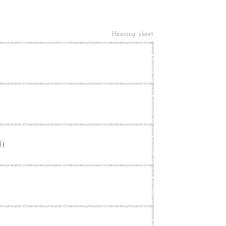
Hearing sheet
別)