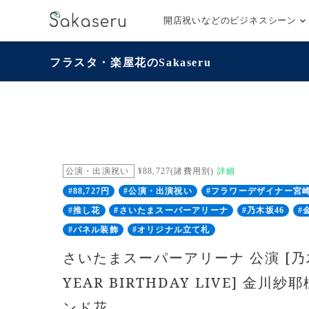
開店祝いなどのビジネスシーン
フラスタ・楽屋花のSakaseru
公演・出演祝い
¥88,727(諸費用別)
詳細
#88,727円
#公演・出演祝い
#フラワーデザイナー宮
#推し花
#さいたまスーパーアリーナ
#乃木坂46
#
#パネル装飾
#オリジナル立て札
さいたまスーパーアリーナ 公演 [乃⽊坂
YEAR BIRTHDAY LIVE] 金川
ンド花