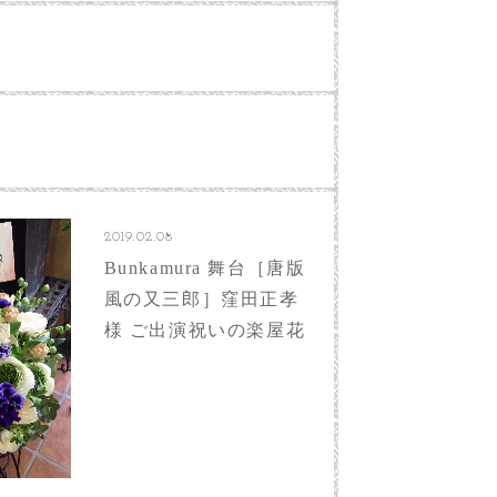
2019.02.08
Bunkamura 舞台［唐版
風の又三郎］窪田正孝
様 ご出演祝いの楽屋花