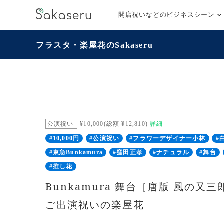
開店祝いなどのビジネスシーン
フラスタ・楽屋花のSakaseru
公演祝い
¥10,000(総額 ¥12,810)
詳細
#10,000円
#公演祝い
#フラワーデザイナー小林
#
#東急Bunkamura
#窪田正孝
#ナチュラル
#舞台
#推し花
Bunkamura 舞台［唐版 風の又
ご出演祝いの楽屋花