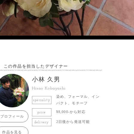
この作品を担当したデザイナー
小林 久男
Hisao Kobayashi
染め、フォーマル、イン
speciality
パクト、モチーフ
¥8,000-から対応
price
プロフィール
2日後から発送可能
delivery
作品を見る