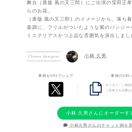
舞台［唐版 風の又三郎］にご出演の窪田正
らのお花。
［唐版 風の又三郎］のイメージから、落ち
基調に、フリルがついたような紫のパンジー
ミステリアスかつ上品な雰囲気を演出しまし
小林 久男
Flower designer
事例をSNSでシェア
事例のUR
オーダー・ご相談
ご共有される際は
小林 久男さんにオーダーす
小林久男さんのチャット例を