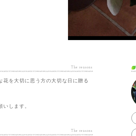
The reasons
な花を大切に思う方の大切な日に贈る
。
願いします。
The reasons