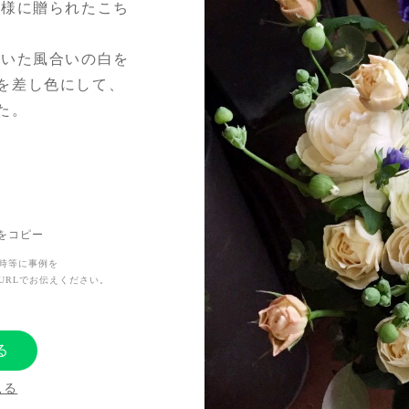
孝様に贈られたこち
着いた風合いの白を
を差し色にして、
た。
Lをコピー
時等に事例を
URLでお伝えください。
る
見る