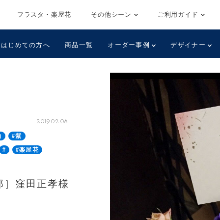
フラスタ・楽屋花
その他シーン
ご利用ガイド
はじめての方へ
商品一覧
オーダー事例
デザイナー
2019.02.08
白
#紫
#
#楽屋花
三郎］窪田正孝様