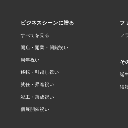
ビジネスシーンに
贈る
フ
すべてを見る
フ
開店・開業・開院祝い
周年祝い
そ
移転・引越し祝い
誕
就任・昇進祝い
結
竣工・落成祝い
個展開催祝い