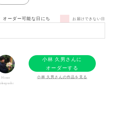
オーダー可能な日にち
お届けできない日
小林 久男さんに
オーダーする
小林 久男さんの作品を見る
Hisao
obayashi