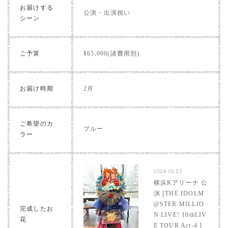
お届けする
公演・出演祝い
シーン
ご予算
¥65,000(諸費用別)
お届け時期
2月
ご希望のカ
ブルー
ラー
2024.02.23
横浜Kアリーナ 公
演 [THE IDOLM
@STER MILLIO
完成したお
N LIVE! 10thLIV
花
E TOUR Act-4 ]