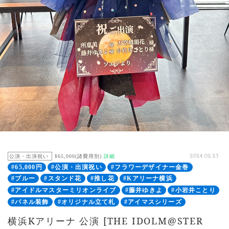
公演・出演祝い
¥65,000(諸費用別)
詳細
2024.02.23
#65,000円
#公演・出演祝い
#フラワーデザイナー金巻
#ブルー
#スタンド花
#推し花
#Kアリーナ横浜
#アイドルマスターミリオンライブ
#藤井ゆきよ
#小岩井ことり
#パネル装飾
#オリジナル立て札
#アイマスシリーズ
横浜Kアリーナ 公演 [THE IDOLM@STER