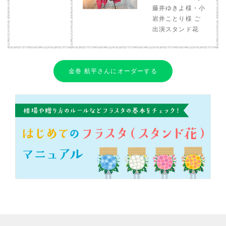
藤井ゆきよ様・小
岩井ことり様 ご
出演スタンド花
金巻 航平さんにオーダーする