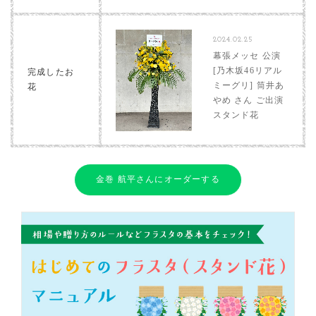
2024.02.25
幕張メッセ 公演
[乃木坂46リアル
完成したお
ミーグリ] 筒井あ
花
やめ さん ご出演
スタンド花
金巻 航平さんにオーダーする