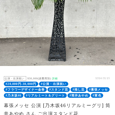
公演・出演祝い
¥30,000(諸費用別)
詳細
2024.02.25
#20,000円-30,000円
#公演・出演祝い
#フラワーデザイナー金巻
#スタンド花
#推し花
#幕張メッセ
#乃木坂46
#リアルミート＆グリート
#筒井あやめ
#黄色
幕張メッセ 公演 [乃木坂46リアルミーグリ] 筒
井あやめ さん ご出演スタンド花