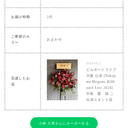
お届け時期
2月
ご希望のカ
おまかせ
ラー
2024.02.11
ビルボードライブ
大阪 公演 [Nakaji
完成したお
ma Megumi Billb
花
oard Live 2024]
中島 愛 様 ご
出演スタンド花
小林 久男さんにオーダーする