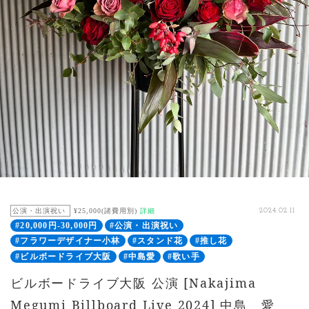
公演・出演祝い
¥25,000(諸費用別)
詳細
2024.02.11
#20,000円-30,000円
#公演・出演祝い
#フラワーデザイナー小林
#スタンド花
#推し花
#ビルボードライブ大阪
#中島愛
#歌い手
ビルボードライブ大阪 公演 [Nakajima
Megumi Billboard Live 2024] 中島 愛