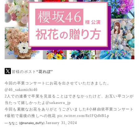
皆様のポスト
“花れぽ”
今回の卒業コンサートにお花を出させていただきました。
@46_sakamichi46
2人での連番で卒業を見送ることはできなかったけど、お互い卒コンが
当たって嬉しかったよ
@sakaseru_jp
今回も素敵なお花をありがとうございました
#小林由依卒業コンサート
#最初で最後の推しへの祝花
pic.twitter.com/8zIFQdbBLp
January 31, 2024
— ななこ (@nanako_duffy)