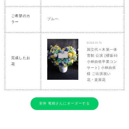
ご希望のカ
ブルー
ラー
2024.01.31
国立代々木第一体
育館 公演 [櫻坂46
完成したお
小林由依卒業コン
花
サート] 小林由依
様 ご出演祝い
花・楽屋花
安井 竜樹さんにオーダーする