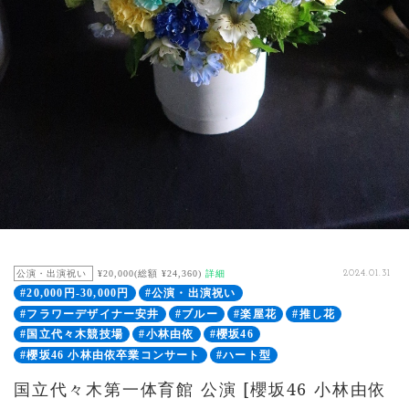
公演・出演祝い
¥20,000(総額 ¥24,360)
詳細
2024.01.31
#20,000円-30,000円
#公演・出演祝い
#フラワーデザイナー安井
#ブルー
#楽屋花
#推し花
#国立代々木競技場
#小林由依
#櫻坂46
#櫻坂46 小林由依卒業コンサート
#ハート型
国立代々木第一体育館 公演 [櫻坂46 小林由依