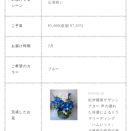
公演祝い
シーン
ご予算
¥5,000(総額 ¥7,035)
お届け時期
2月
ご希望のカ
ブルー
ラー
2019.02.02
紀伊國屋サザンシ
アター 声の優れ
完成したお
た俳優によるドラ
花
マリーディング
「ハムレット」
小林裕介様宛の祝