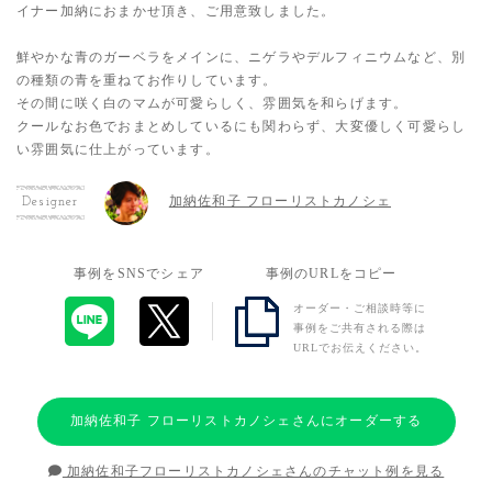
イナー加納におまかせ頂き、ご用意致しました。
鮮やかな青のガーベラをメインに、ニゲラやデルフィニウムなど、別
の種類の青を重ねてお作りしています。
その間に咲く白のマムが可愛らしく、雰囲気を和らげます。
クールなお色でおまとめしているにも関わらず、大変優しく可愛らし
い雰囲気に仕上がっています。
加納佐和子 フローリストカノシェ
Designer
事例をSNSでシェア
事例のURLをコピー
オーダー・ご相談時等に
事例をご共有される際は
URLでお伝えください。
加納佐和子 フローリストカノシェさんにオーダーする
加納佐和子フローリストカノシェさんのチャット例を見る