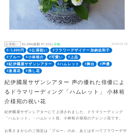
公演祝い
¥5,000(総額 ¥7,035)
詳細
2019.02.02
#-5,000円
#公演祝い
#フラワーデザイナー加納佐和子
#ブルー
#小林裕介
#可愛い
#上品
#紀伊國屋サザンシアター
#ハムレット
#舞台
#声優
#楽屋花
#推し花
紀伊國屋サザンシアター 声の優れた俳優によ
るドラマリーディング「ハムレット」 小林裕
介様宛の祝い花
紀伊國屋サザンシアターにて上演されました、ドラマリーディング
「ハムレット」・ハムレット役、小林裕介様宛のアレンジ花です。
お客さまからのご指定は「ブルー」のみ、あとはすべてフラワーデザ