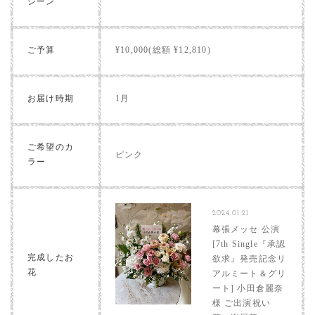
シーン
ご予算
¥10,000(総額 ¥12,810)
お届け時期
1月
ご希望のカ
ピンク
ラー
2024.01.21
幕張メッセ 公演
[7th Single『承認
完成したお
欲求』発売記念リ
花
アルミート＆グリ
ート] 小田倉麗奈
様 ご出演祝い