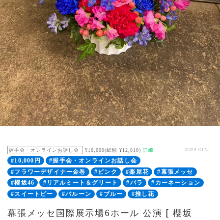
握手会・オンラインお話し会
¥10,000(総額 ¥12,810)
詳細
2024.01.21
#10,000円
#握手会・オンラインお話し会
#フラワーデザイナー金巻
#ピンク
#楽屋花
#幕張メッセ
#櫻坂46
#リアルミート＆グリート
#バラ
#カーネーション
#スイートピー
#バルーン
#ブルー
#推し花
幕張メッセ国際展示場6ホール 公演 [ 櫻坂