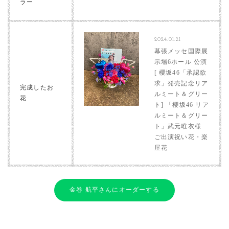
ラー
2024.01.21
幕張メッセ国際展
示場6ホール 公演
[ 櫻坂46「承認欲
求」発売記念リア
完成したお
ルミート＆グリー
花
ト] 「櫻坂46 リア
ルミート＆グリー
ト」武元唯衣様
ご出演祝い花・楽
屋花
金巻 航平さんにオーダーする