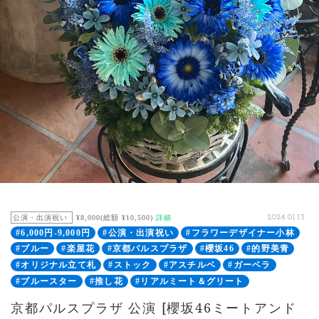
公演・出演祝い
¥8,000(総額 ¥10,500)
詳細
2024.01.13
#6,000円-9,000円
#公演・出演祝い
#フラワーデザイナー小林
#ブルー
#楽屋花
#京都パルスプラザ
#櫻坂46
#的野美青
#オリジナル立て札
#ストック
#アスチルベ
#ガーベラ
#ブルースター
#推し花
#リアルミート＆グリート
京都パルスプラザ 公演 [櫻坂46ミートアンド