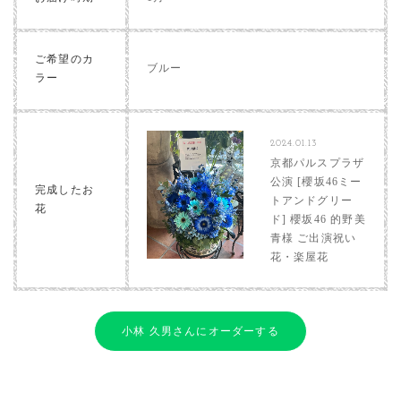
ご希望のカ
ブルー
ラー
2024.01.13
京都パルスプラザ
公演 [櫻坂46ミー
完成したお
トアンドグリー
花
ド] 櫻坂46 的野美
青様 ご出演祝い
花・楽屋花
小林 久男さんにオーダーする