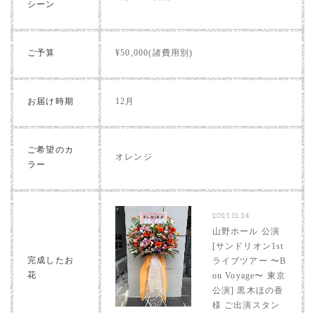
シーン
ご予算
¥50,000(諸費用別)
お届け時期
12月
ご希望のカ
オレンジ
ラー
2023.12.24
山野ホール 公演
[サンドリオン1st
完成したお
ライブツアー 〜B
花
on Voyage〜 東京
公演] 黒木ほの香
様 ご出演スタン