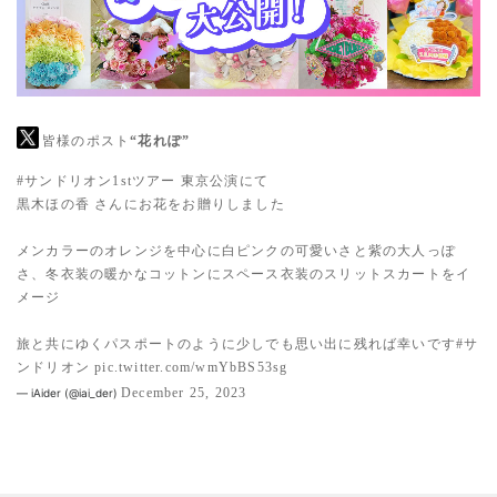
皆様のポスト
“花れぽ”
#サンドリオン1stツアー
東京公演にて
黒木ほの香 さんにお花をお贈りしました
メンカラーのオレンジを中心に白ピンクの可愛いさと紫の大人っぽ
さ、冬衣装の暖かなコットンにスペース衣装のスリットスカートをイ
メージ
旅と共にゆくパスポートのように少しでも思い出に残れば幸いです
#サ
ンドリオン
pic.twitter.com/wmYbBS53sg
December 25, 2023
— iAider (@iai_der)