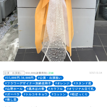
公演・出演祝い
¥50,000(諸費用別)
詳細
2023.12.24
#35,000円-50,000円
#公演・出演祝い
#フラワーデザイナー加納佐和子
#オレンジ
#スタンド花
#山野ホール
#黒木ほの香
#カラフル
#オリジナル立て札
#ガーベラ
#トルコキキョウ
#コットン
#松ぼっくり
#推し花