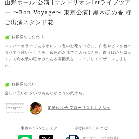
山野ホール 公演 [サンドリオン1stライブツア
ー 〜Bon Voyage〜 東京公演] 黒木ほの香 様
ご出演スタンド花
お客様のこだわり
メンバーカラーであるオレンジ色のお花を中心に、白色やピンク色の
お花で可愛いらしさを、紫色のお花で大人っぽさを、散りばめたコッ
トンで冬衣装の暖かみのある雰囲気をイメージしてデザインしまし
た。
お客様の想い
楽しい思い出をいつもありがとうの気持ち。
加納佐和子 フローリストカノシェ
Designer
事例をSNSでシェア
事例のURLをコピー
オーダー・ご相談時等に