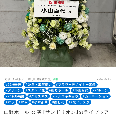
公演・出演祝い
¥90,000(諸費用別)
詳細
2023.12.24
#90,000円
#公演・出演祝い
#フラワーデザイナー宮崎
#グリーン
#スタンド花
#山野ホール
#小山百代
#バルーン
#パネル装飾
#クリスマス
#トルコキキョウ
#カーネーション
#バラ
#マム
#かすみ草
#推し花
#2段フラスタ
山野ホール 公演 [サンドリオン1stライブツア