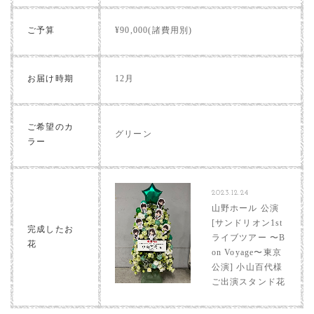
ご予算
¥90,000(諸費用別)
お届け時期
12月
ご希望のカ
グリーン
ラー
2023.12.24
山野ホール 公演
[サンドリオン1st
完成したお
ライブツアー 〜B
花
on Voyage〜東京
公演] 小山百代様
ご出演スタンド花