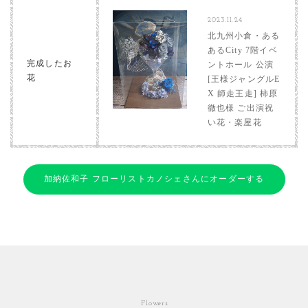
2023.11.24
北九州小倉・ある
あるCity 7階イベ
完成したお
ントホール 公演
花
[王様ジャングルE
X 師走王走] 柿原
徹也様 ご出演祝
い花・楽屋花
加納佐和子 フローリストカノシェさんにオーダーする
Flowers