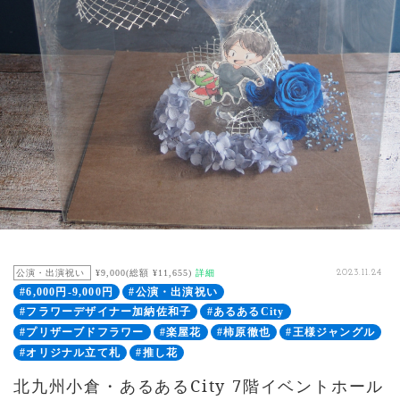
公演・出演祝い
¥9,000(総額 ¥11,655)
詳細
2023.11.24
#6,000円-9,000円
#公演・出演祝い
#フラワーデザイナー加納佐和子
#あるあるCity
#プリザーブドフラワー
#楽屋花
#柿原徹也
#王様ジャングル
#オリジナル立て札
#推し花
北九州小倉・あるあるCity 7階イベントホール