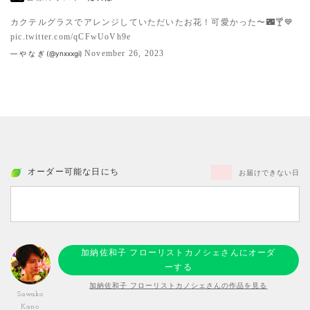
カクテルグラスでアレンジしていただいたお花！可愛かった〜🌃🍸💙
pic.twitter.com/qCFwUoVh9e
November 26, 2023
— や な ぎ (@ynxxxgi)
オーダー可能な日にち
お届けできない日
加納佐和子 フローリストカノシェさんにオーダ
ーする
加納佐和子 フローリストカノシェさんの作品を見る
Sawako
Kano