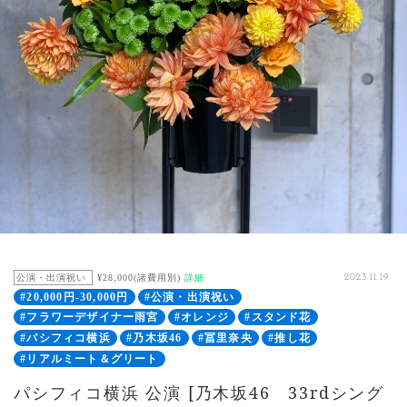
公演・出演祝い
¥28,000(諸費用別)
詳細
2023.11.19
#20,000円-30,000円
#公演・出演祝い
#フラワーデザイナー雨宮
#オレンジ
#スタンド花
#パシフィコ横浜
#乃木坂46
#冨里奈央
#推し花
#リアルミート＆グリート
パシフィコ横浜 公演 [乃木坂46 33rdシング