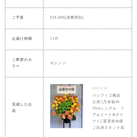
ご予算
¥28,000(諸費用別)
お届け時期
11月
ご希望のカ
オレンジ
ラー
2023.11.19
パシフィコ横浜
公演 [乃木坂46
完成したお
33rdシングル リ
花
アルミート&グリ
ート] 冨里奈央様
ご出演スタンド花