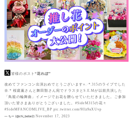
皆様のポスト
“花れぽ”
改めてファンコン出演おめでとうございます⟡.·*.315のライブでした
🌼.* 桜庭薫さんと舞田類さん宛でドラスタとS.E.Mが以前共演した
「鳥籠の輪舞曲」イメージでお花を贈らせていただきました。ご参加
頂いた皆さまありがとうございました。
#SideM315の花々
#SideMFANCOMLIVE_BP
pic.twitter.com/9Ilz9aXUvp
November 17, 2023
— ちー (@chi_bebe2)