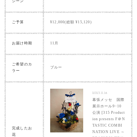
シーン
ご予算
¥12,000(総額 ¥15,120)
お届け時期
11月
ご希望のカ
ブルー
ラー
2023.11.16
幕張メッセ 国際
展示ホール9−10
公演 [315 Product
ion presents F＠N
TASTIC COMBI
完成したお
NATION LIVE ～
花