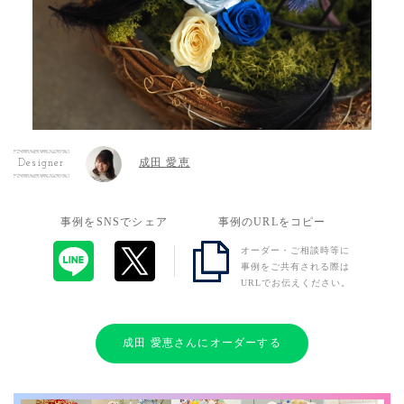
成田 愛恵
Designer
事例をSNSでシェア
事例のURLをコピー
オーダー・ご相談時等に
事例をご共有される際は
URLでお伝えください。
成田 愛恵さんにオーダーする