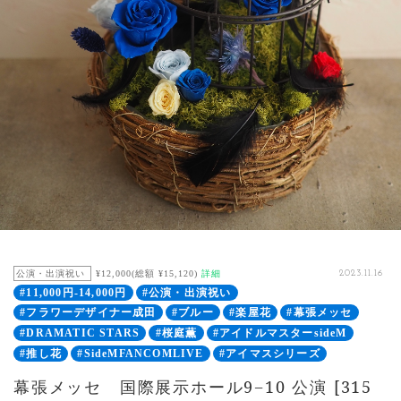
公演・出演祝い
¥12,000(総額 ¥15,120)
詳細
2023.11.16
#11,000円-14,000円
#公演・出演祝い
#フラワーデザイナー成田
#ブルー
#楽屋花
#幕張メッセ
#DRAMATIC STARS
#桜庭薫
#アイドルマスターsideM
#推し花
#SideMFANCOMLIVE
#アイマスシリーズ
幕張メッセ 国際展示ホール9−10 公演 [315