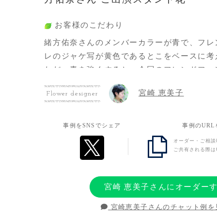
お客様のこだわり
緒方佑奈さんのメンバーカラーが青で、フレ
レのジャケ写が黄色であるとこをベースに考
ただ、青を強くすると、今回のフレンドファ
として、
宮崎 恵美子
Flower designer
色の強さが勝ってしまうので、イラストパネ
考えて、
白を主体とした淡い色ベースにしつつも、
事例をSNSでシェア
事例のUR
青色の大きい花を少なめにアクセントとして
オーダー・ご相談
ご共有される際は
らばせて使おうとしました。
お客様の想い
宮崎 恵美子さんにオーダー
緒方佑奈さんへ伝えたかったことは、日頃の
宮崎恵美子さんのチャット例を
ブ開催への喜びです。