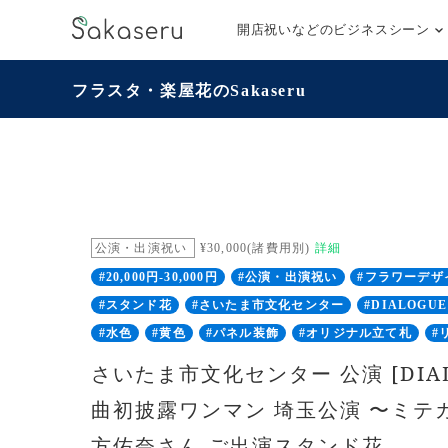
開店祝いなどのビジネスシーン
フラスタ・楽屋花のSakaseru
公演・出演祝い
¥30,000(諸費用別)
詳細
#20,000円-30,000円
#公演・出演祝い
#フラワーデザ
#スタンド花
#さいたま市文化センター
#DIALOGU
#水色
#黄色
#パネル装飾
#オリジナル立て札
#
さいたま市文化センター 公演 [DIAL
曲初披露ワンマン 埼玉公演 〜ミテカ
方佑奈さん ご出演スタンド花