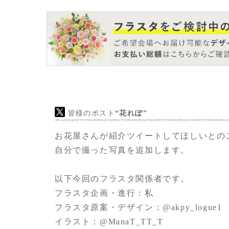
フラスタの主題として伝えたかったことは、
せつつも、緒方佑奈さんのOFF感から柔らか
て伝わればよいかなと考えてました。
あと緒方佑奈さんにぜひパンダへの思いの夢
たところです。
※詳細は、以下の緒方佑奈さんのインスタグ
皆様のポスト
“花れぽ”
い
お花屋さんが紹介ツイートしてほしいとの
https://www.instagram.com/p/CsmxsttSEoG/
自分で撮った写真を追加します。
以下今回のフラスタ関係者です。
フラスタ企画・進行：私
フラスタ原案・デザイン：
@akpy_logue1
イラスト：
@ManaT_TT_T