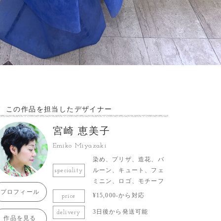
この作品を担当したデザイナー
宮崎 恵美子
Emiko Miyazaki
染め、プリザ、造花、バ
ルーン、キュート、フェ
speciality
ミニン、ロゴ、モチーフ
プロフィール
¥15,000-から対応
price
3日後から発送可能
delivery
作品を見る