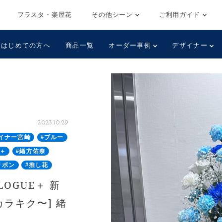
フラスタ・楽屋花
その他シーン
ご利用ガイド
はじめての方へ
商品一覧
オーダー事例
デザイナー
2023.10.29
イナー宮崎
#ブルー
E＋
#緒方佑奈
リボン
#推し花
OGUE＋ 新
ラキク〜] 緒