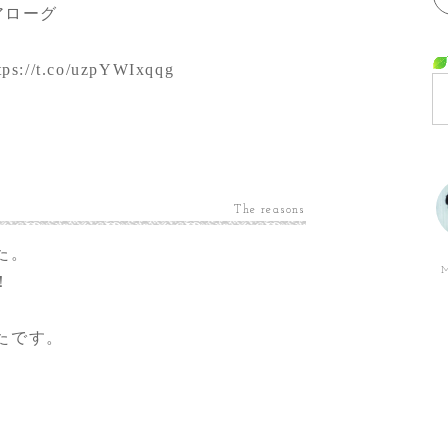
アローグ
tps://t.co/uzpYWIxqqg
The reasons
た。
M
！
たです。