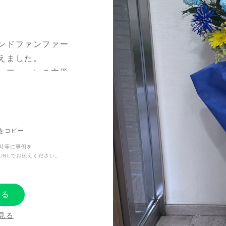
ンドファンファー
えました。
ンファーレの主題
ルを中心に調和を
Lをコピー
使って、周辺に散
時等に事例を
URLでお伝えください。
する
感謝と素敵なライ
見る