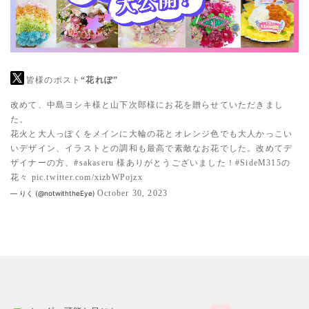
皆様のポスト
“花れぽ”
改めて、中島ヨシキ様と山下次郎様にお花を贈らせていただきまし
た。
花火と大人っぽくをメインに大輪の花とオレンジ色でも大人かっこい
いデザイン、イラストとの調和も最高で素敵なお花でした。改めてデ
ザイナーの方、
#sakaseru
様ありがとうございました！
#SideM315の
花々
pic.twitter.com/xizbWPojzx
October 30, 2023
— りく (@notwiththeEye)