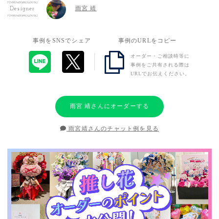
雨宮 靖
Designer
事例をSNSでシェア
事例のURLをコピー
オーダー・ご相談時等に
事例をご共有される際は
URLでお伝えください。
雨宮 靖さんにオーダーする
雨宮靖さんのチャット例を見る