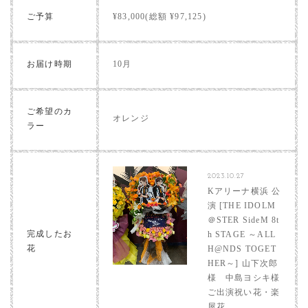
ご予算
¥83,000(総額 ¥97,125)
お届け時期
10月
ご希望のカ
オレンジ
ラー
2023.10.27
Kアリーナ横浜 公
演 [THE IDOLM
＠STER SideM 8t
完成したお
h STAGE ～ALL
花
H@NDS TOGET
HER～] 山下次郎
様 中島ヨシキ様
ご出演祝い花・楽
屋花