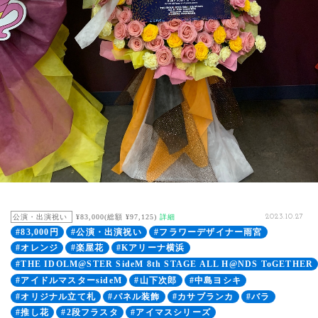
公演・出演祝い
¥83,000(総額 ¥97,125)
詳細
2023.10.27
#83,000円
#公演・出演祝い
#フラワーデザイナー雨宮
#オレンジ
#楽屋花
#Kアリーナ横浜
#THE IDOLM@STER SideM 8th STAGE ALL H@NDS ToGETHER
#アイドルマスターsideM
#山下次郎
#中島ヨシキ
#オリジナル立て札
#パネル装飾
#カサブランカ
#バラ
#推し花
#2段フラスタ
#アイマスシリーズ