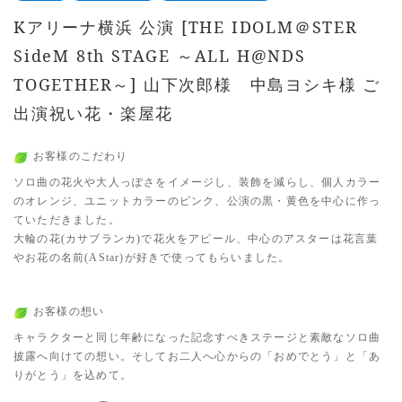
Kアリーナ横浜 公演 [THE IDOLM＠STER
SideM 8th STAGE ～ALL H@NDS
TOGETHER～] 山下次郎様 中島ヨシキ様 ご
出演祝い花・楽屋花
お客様のこだわり
ソロ曲の花火や大人っぽさをイメージし、装飾を減らし、個人カラー
のオレンジ、ユニットカラーのピンク、公演の黒・黄色を中心に作っ
ていただきました。
大輪の花(カサブランカ)で花火をアピール、中心のアスターは花言葉
やお花の名前(AStar)が好きで使ってもらいました。
お客様の想い
キャラクターと同じ年齢になった記念すべきステージと素敵なソロ曲
披露へ向けての想い。そしてお二人へ心からの「おめでとう」と「あ
りがとう」を込めて。