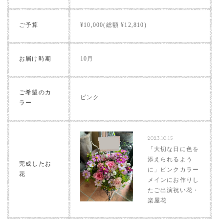
ご予算
¥10,000(総額 ¥12,810)
お届け時期
10月
ご希望のカ
ピンク
ラー
2023.10.15
「大切な日に色を
添えられるよう
完成したお
に」ピンクカラー
花
メインにお作りし
たご出演祝い花・
楽屋花