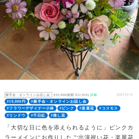
握手会・オンラインお話し会
¥10,000(総額 ¥12,810)
詳細
2023.10.15
#10,000円
#握手会・オンラインお話し会
#フラワーデザイナー小林
#ピンク
#楽屋花
#コスモス
#リンドウ
#千日紅
#推し花
「大切な日に色を添えられるように」ピンクカ
ラーメインにお作りしたご出演祝い花・楽屋花