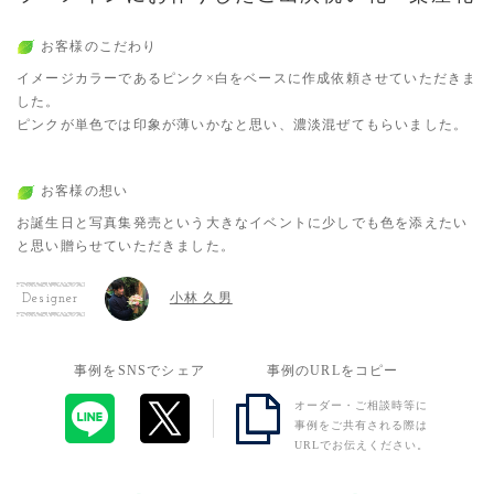
お客様のこだわり
イメージカラーであるピンク×白をベースに作成依頼させていただきま
した。
ピンクが単色では印象が薄いかなと思い、濃淡混ぜてもらいました。
お客様の想い
お誕生日と写真集発売という大きなイベントに少しでも色を添えたい
と思い贈らせていただきました。
小林 久男
Designer
事例をSNSでシェア
事例のURLをコピー
オーダー・ご相談時等に
事例をご共有される際は
URLでお伝えください。