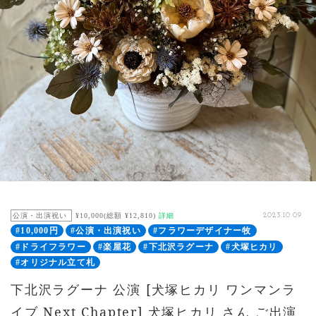
公演・出演祝い
¥10,000(総額 ¥12,810)
詳細
2023.10.09
#10,000円
#公演・出演祝い
#フラワーデザイナー牧
#ドライフラワー
#楽屋花
#下北沢ラグーナ
#犬塚ヒカリ
#オリジナル立て札
下北沢ラグーナ 公演 [犬塚ヒカリ ワンマンラ
イブ Next Chapter] 犬塚ヒカリ さん ご出演