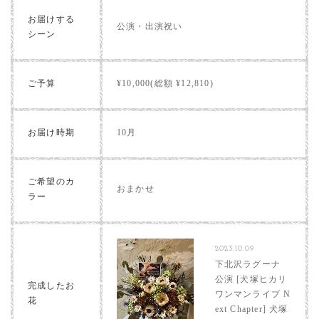
お届けする
公演・出演祝い
シーン
ご予算
¥10,000(総額 ¥12,810)
お届け時期
10月
ご希望のカ
おまかせ
ラー
2023.10.09
下北沢ラグーナ
公演 [犬塚ヒカリ
完成したお
ワンマンライブ N
花
ext Chapter] 犬塚