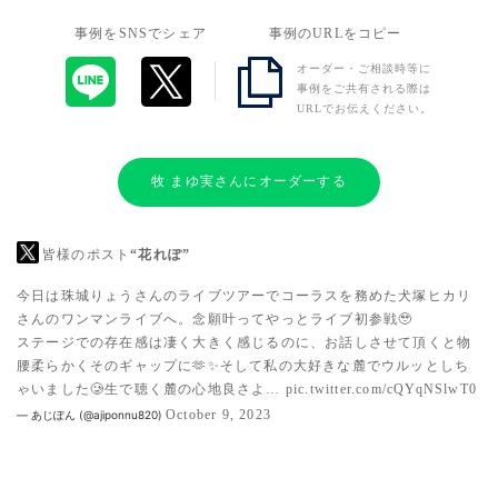
事例をSNSでシェア
事例のURLをコピー
オーダー・ご相談時等に
事例をご共有される際は
URLでお伝えください。
牧 まゆ実さんにオーダーする
皆様のポスト
“花れぽ”
今日は珠城りょうさんのライブツアーでコーラスを務めた犬塚ヒカリ
さんのワンマンライブへ。念願叶ってやっとライブ初参戦🥹
ステージでの存在感は凄く大きく感じるのに、お話しさせて頂くと物
腰柔らかくそのギャップに🫶✨️そして私の大好きな麓でウルッとしち
ゃいました🥲生で聴く麓の心地良さよ…
pic.twitter.com/cQYqNSlwT0
October 9, 2023
— あじぽん (@ajiponnu820)