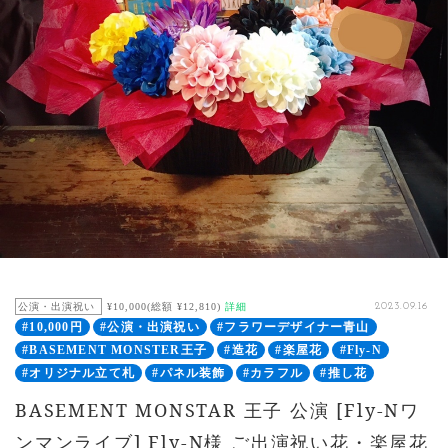
公演・出演祝い
¥10,000(総額 ¥12,810)
詳細
2023.09.16
#10,000円
#公演・出演祝い
#フラワーデザイナー青山
#BASEMENT MONSTER王子
#造花
#楽屋花
#Fly-N
#オリジナル立て札
#パネル装飾
#カラフル
#推し花
BASEMENT MONSTAR 王子 公演 [Fly-Nワ
ンマンライブ] Fly-N様 ご出演祝い花・楽屋花