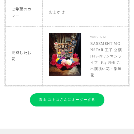
ご希望のカ
おまかせ
ラー
2023.09.16
BASEMENT MO
NSTAR 王子 公演
完成したお
[Fly-Nワンマンラ
花
イブ] Fly-N様 ご
出演祝い花・楽屋
花
青山 ユキコさんにオーダーする