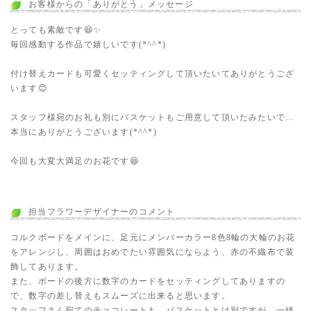
お客様からの「ありがとう」メッセージ
とっても素敵です😆✨
毎回感動する作品で嬉しいです(*^^*)
付け替えカードも可愛くセッティングして頂いたいてありがとうござ
います😊
スタッフ様宛のお礼も別にバスケットもご用意して頂いたみたいで…
本当にありがとうございます(*^^*)
今回も大変大満足のお花です😆
担当フラワーデザイナーのコメント
コルクボードをメインに、足元にメンバーカラー8色8輪の大輪のお花
をアレンジし、周囲はおめでたい雰囲気にならよう、赤の不織布で装
飾してあります。
また、ボードの後方に数字のカードをセッティングしてありますの
で、数字の差し替えもスムーズに出来ると思います。
スタッフさん宛てのチョコレートも、バスケットとは別ですが、一緒