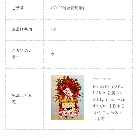
ご予算
¥30,000(諸費用別)
お届け時期
9月
ご希望のカ
赤
ラー
2023.09.25
KT ZEPP YOKO
HAMA 公演 [桜
完成したお
木NightProm～2n
花
d night～] 桜木心
菜様 ご出演スタ
ンド花