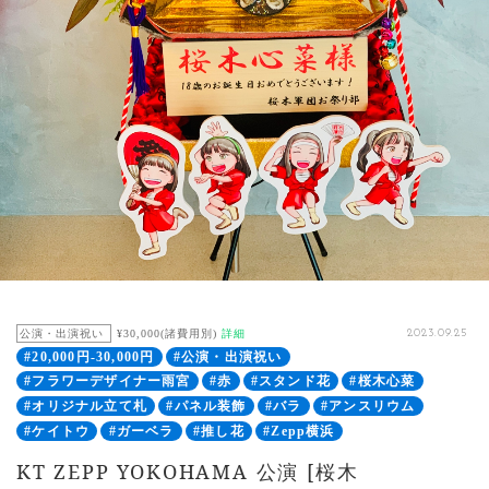
公演・出演祝い
¥30,000(諸費用別)
詳細
2023.09.25
#20,000円-30,000円
#公演・出演祝い
#フラワーデザイナー雨宮
#赤
#スタンド花
#桜木心菜
#オリジナル立て札
#パネル装飾
#バラ
#アンスリウム
#ケイトウ
#ガーベラ
#推し花
#Zepp横浜
KT ZEPP YOKOHAMA 公演 [桜木